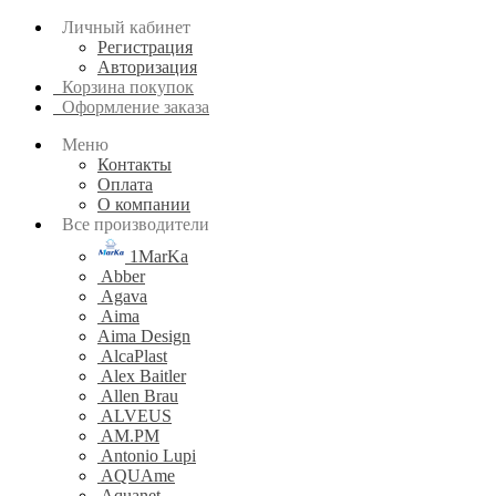
Личный кабинет
Регистрация
Авторизация
Корзина покупок
Оформление заказа
Меню
Контакты
Оплата
О компании
Все производители
1MarKa
Abber
Agava
Aima
Aima Design
AlcaPlast
Alex Baitler
Allen Brau
ALVEUS
AM.PM
Antonio Lupi
AQUAme
Aquanet