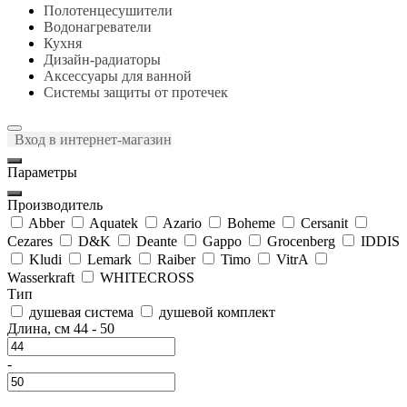
Полотенцесушители
Водонагреватели
Кухня
Дизайн-радиаторы
Аксессуары для ванной
Системы защиты от протечек
Вход в интернет-магазин
Параметры
Производитель
Abber
Aquatek
Azario
Boheme
Cersanit
Cezares
D&K
Deante
Gappo
Grocenberg
IDDIS
Kludi
Lemark
Raiber
Timo
VitrA
Wasserkraft
WHITECROSS
Тип
душевая система
душевой комплект
Длина, см
44
-
50
-