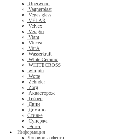
Uperwood
Vagnerplast
Vegas glass
VELAR
Velvex
Veragio
Viant
Vincea
VitrA
Wasserkraft
White Ceramic
WHITECROSS
wirquin
Wotte
Zehnder
Zorg
Аквасторож
Гейзер
Двин
Домино
Стилье
Сунержа
Эстет
Информация
Договор - оферта