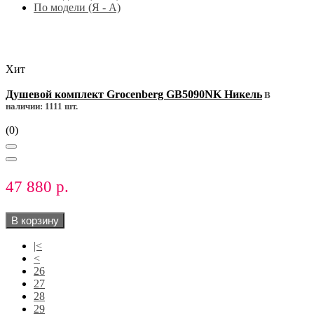
По модели (Я - A)
Хит
Душевой комплект Grocenberg GB5090NK Никель
В
наличии: 1111 шт.
(0)
47 880 р.
В корзину
|<
<
26
27
28
29