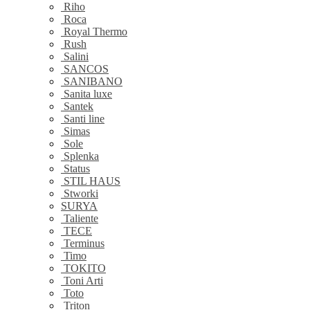
Riho
Roca
Royal Thermo
Rush
Salini
SANCOS
SANIBANO
Sanita luxe
Santek
Santi line
Simas
Sole
Splenka
Status
STIL HAUS
Stworki
SURYA
Taliente
TECE
Terminus
Timo
TOKITO
Toni Arti
Toto
Triton