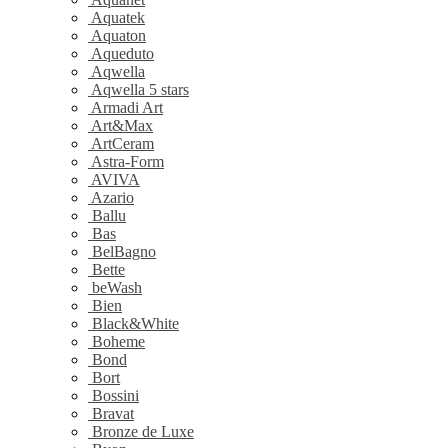
Aquatek
Aquaton
Aqueduto
Aqwella
Aqwella 5 stars
Armadi Art
Art&Max
ArtCeram
Astra-Form
AVIVA
Azario
Ballu
Bas
BelBagno
Bette
beWash
Bien
Black&White
Boheme
Bond
Bort
Bossini
Bravat
Bronze de Luxe