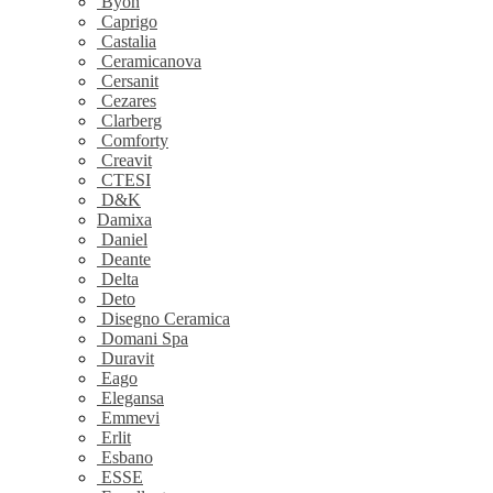
Byon
Caprigo
Castalia
Ceramicanova
Cersanit
Cezares
Clarberg
Comforty
Creavit
CTESI
D&K
Damixa
Daniel
Deante
Delta
Deto
Disegno Ceramica
Domani Spa
Duravit
Eago
Elegansa
Emmevi
Erlit
Esbano
ESSE