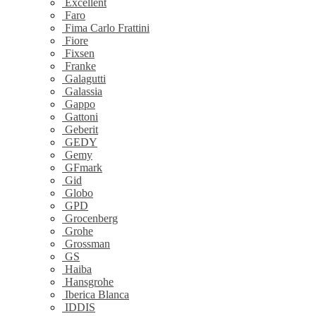
Excellent
Faro
Fima Carlo Frattini
Fiore
Fixsen
Franke
Galagutti
Galassia
Gappo
Gattoni
Geberit
GEDY
Gemy
GFmark
Gid
Globo
GPD
Grocenberg
Grohe
Grossman
GS
Haiba
Hansgrohe
Iberica Blanca
IDDIS