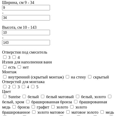
Ширина, см
9
-
34
-
Высота, см
10
-
143
-
Отверстия под смеситель
3
4
Излив для наполнения ванн
есть
нет
Монтаж
внутренний (скрытый монтаж)
на стену
скрытый
Отверстий для монтажа
2
3
4
5
Цвет
Sunrise
белый
белый матовый
белый, золото
белый, хром
брашированная бронза
брашированная
медь
бронза
графит
золото
золото
брашированное
золото матовое
матовое золото
медь