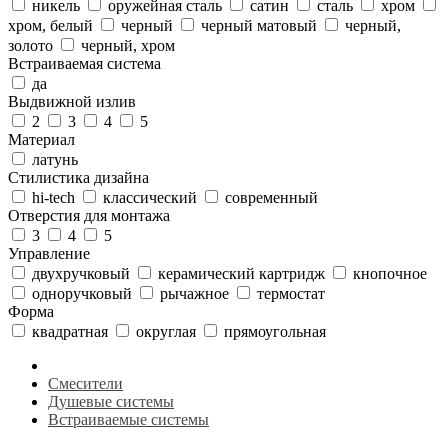
никель
оружейная сталь
сатин
сталь
хром
хром, белый
черный
черный матовый
черный,
золото
черный, хром
Встраиваемая система
да
Выдвижной излив
2
3
4
5
Материал
латунь
Стилистика дизайна
hi-tech
классический
современный
Отверстия для монтажа
3
4
5
Управление
двухручковый
керамический картридж
кнопочное
одноручковый
рычажное
термостат
Форма
квадратная
округлая
прямоугольная
Смесители
Душевые системы
Встраиваемые системы