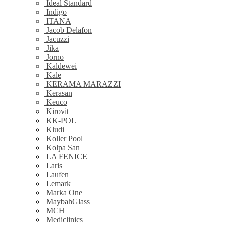
Ideal Standard
Indigo
ITANA
Jacob Delafon
Jacuzzi
Jika
Jorno
Kaldewei
Kale
KERAMA MARAZZI
Kerasan
Keuco
Kirovit
KK-POL
Kludi
Koller Pool
Kolpa San
LA FENICE
Laris
Laufen
Lemark
Marka One
MaybahGlass
MCH
Mediclinics