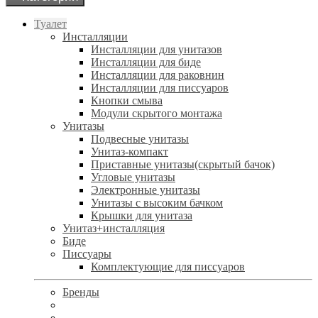
Туалет
Инсталляции
Инсталляции для унитазов
Инсталляции для биде
Инсталляции для раковнин
Инсталляции для писсуаров
Кнопки смыва
Модули скрытого монтажа
Унитазы
Подвесные унитазы
Унитаз-компакт
Приставные унитазы(скрытый бачок)
Угловые унитазы
Электронные унитазы
Унитазы с высоким бачком
Крышки для унитаза
Унитаз+инсталляция
Биде
Писсуары
Комплектующие для писсуаров
Бренды