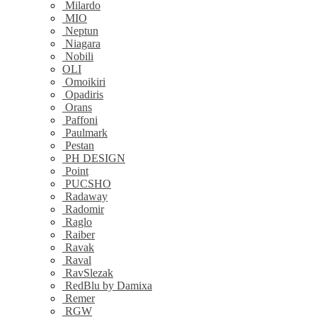
Milardo
MIO
Neptun
Niagara
Nobili
OLI
Omoikiri
Opadiris
Orans
Paffoni
Paulmark
Pestan
PH DESIGN
Point
PUCSHO
Radaway
Radomir
Raglo
Raiber
Ravak
Raval
RavSlezak
RedBlu by Damixa
Remer
RGW