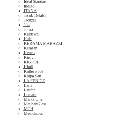
Ideal Standard
Indigo
ITANA
Jacob Delafon
Jacuzzi
Jika
Jorno
Kaldewei
Kale
KERAMA MARAZZI
Kerasan
Keuco
Kirovit
KK-POL
Kludi
Koller Pool
Kolpa San
LA FENICE
Laris
Laufen
Lemark
Marka One
MaybahGlass
MCH
Mediclinics