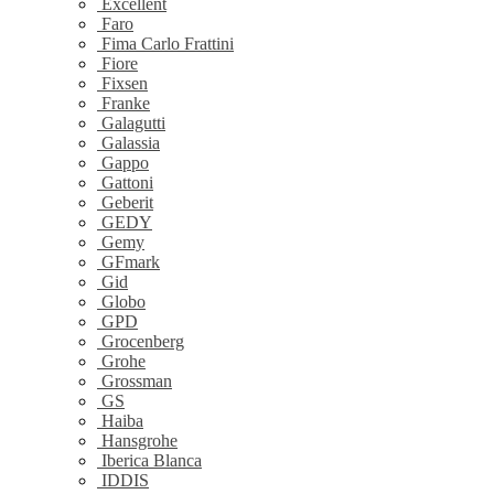
Excellent
Faro
Fima Carlo Frattini
Fiore
Fixsen
Franke
Galagutti
Galassia
Gappo
Gattoni
Geberit
GEDY
Gemy
GFmark
Gid
Globo
GPD
Grocenberg
Grohe
Grossman
GS
Haiba
Hansgrohe
Iberica Blanca
IDDIS