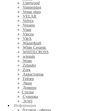
Uperwood
Vagnerplast
Vegas glass
VELAR
Velvex
Veragio
Viant
Vincea
VitrA
Wasserkraft
White Ceramic
WHITECROSS
wirquin
Wotte
Zehnder
Zorg
Аквасторож
Гейзер
Двин
Домино
Стилье
Сунержа
Эстет
Информация
Договор - оферта