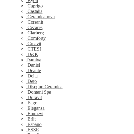
Byon
Caprigo
Castalia
Ceramicanova
Cersanit
Cezares
Clarberg
Comforty
Creavit
CTESI
D&K
Damixa
Daniel
Deante
Delta
Deto
Disegno Ceramica
Domani Spa
Duravit
Eago
Elegansa
Emmevi
Erlit
Esbano
ESSE