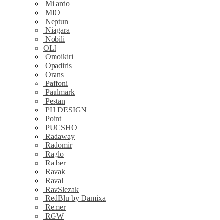
Milardo
MIO
Neptun
Niagara
Nobili
OLI
Omoikiri
Opadiris
Orans
Paffoni
Paulmark
Pestan
PH DESIGN
Point
PUCSHO
Radaway
Radomir
Raglo
Raiber
Ravak
Raval
RavSlezak
RedBlu by Damixa
Remer
RGW