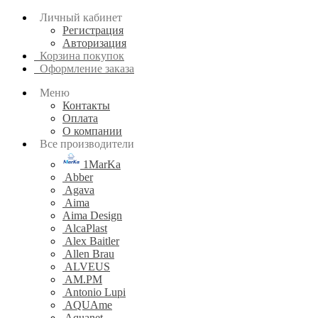
Личный кабинет
Регистрация
Авторизация
Корзина покупок
Оформление заказа
Меню
Контакты
Оплата
О компании
Все производители
1MarKa
Abber
Agava
Aima
Aima Design
AlcaPlast
Alex Baitler
Allen Brau
ALVEUS
AM.PM
Antonio Lupi
AQUAme
Aquanet