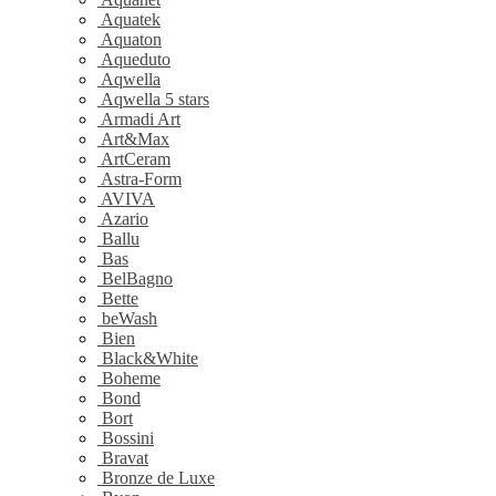
Aquatek
Aquaton
Aqueduto
Aqwella
Aqwella 5 stars
Armadi Art
Art&Max
ArtCeram
Astra-Form
AVIVA
Azario
Ballu
Bas
BelBagno
Bette
beWash
Bien
Black&White
Boheme
Bond
Bort
Bossini
Bravat
Bronze de Luxe