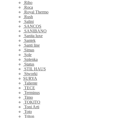
Riho
Roca
Royal Thermo
Rush
Salini
SANCOS
SANIBANO
Sanita luxe
Santek
Santi line
Simas
Sole
Splenka
Status
STIL HAUS
Stworki
SURYA
Taliente
TECE
Terminus
Timo
TOKITO
Toni Arti
Toto
Triton