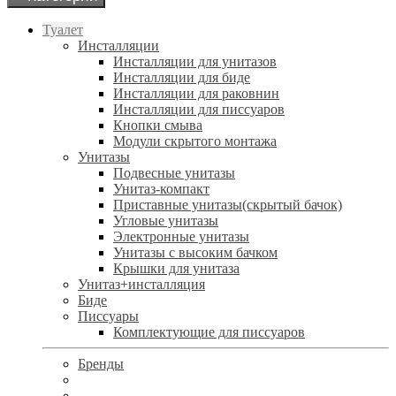
Туалет
Инсталляции
Инсталляции для унитазов
Инсталляции для биде
Инсталляции для раковнин
Инсталляции для писсуаров
Кнопки смыва
Модули скрытого монтажа
Унитазы
Подвесные унитазы
Унитаз-компакт
Приставные унитазы(скрытый бачок)
Угловые унитазы
Электронные унитазы
Унитазы с высоким бачком
Крышки для унитаза
Унитаз+инсталляция
Биде
Писсуары
Комплектующие для писсуаров
Бренды