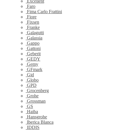
Excellent
Faro
Fima Carlo Frattini
Fiore
Fixsen
Franke
Galagutti
Galassia
Gappo
Gattoni
Geberit
GEDY
Gemy
GFmark
Gid
Globo
GPD
Grocenberg
Grohe
Grossman
GS
Haiba
Hansgrohe
Iberica Blanca
IDDIS