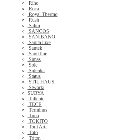
Riho
Roca
Royal Thermo
Rush
Salini
SANCOS
SANIBANO
Sanita luxe
Santek
Santi line
Simas
Sole
Splenka
Status
STIL HAUS
Stworki
SURYA
Taliente
TECE
Terminus
Timo
TOKITO
Toni Arti
Toto
Triton