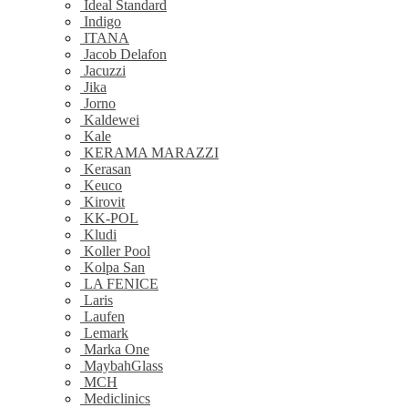
Ideal Standard
Indigo
ITANA
Jacob Delafon
Jacuzzi
Jika
Jorno
Kaldewei
Kale
KERAMA MARAZZI
Kerasan
Keuco
Kirovit
KK-POL
Kludi
Koller Pool
Kolpa San
LA FENICE
Laris
Laufen
Lemark
Marka One
MaybahGlass
MCH
Mediclinics