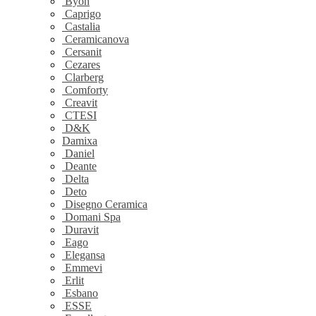
Byon
Caprigo
Castalia
Ceramicanova
Cersanit
Cezares
Clarberg
Comforty
Creavit
CTESI
D&K
Damixa
Daniel
Deante
Delta
Deto
Disegno Ceramica
Domani Spa
Duravit
Eago
Elegansa
Emmevi
Erlit
Esbano
ESSE