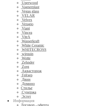
Uperwood
Vagnerplast
Vegas glass
VELAR
Velvex
Veragio
Viant
Vincea
VitrA
Wasserkraft
White Ceramic
WHITECROSS
wirquin
Wotte
Zehnder
Zorg
Аквасторож
Гейзер
Двин
Домино
Стилье
Сунержа
Эстет
Информация
Договор - оферта