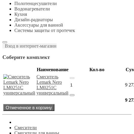
Полотенцесушители
Водонагреватели
Кухня
Дизайн-радиаторы
Аксессуары для ванной
Системы защиты от протечек
Вход в интернет-магазин
Соберите комплект
Наименование
Кол-во
Су
Смеситель
Lemark Nero
9 27
LM0251C
универсальный
9 27
Отмеченное в корзину
Смесители
Смесители для ванны