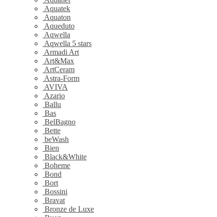
Aquatek
Aquaton
Aqueduto
Aqwella
Aqwella 5 stars
Armadi Art
Art&Max
ArtCeram
Astra-Form
AVIVA
Azario
Ballu
Bas
BelBagno
Bette
beWash
Bien
Black&White
Boheme
Bond
Bort
Bossini
Bravat
Bronze de Luxe