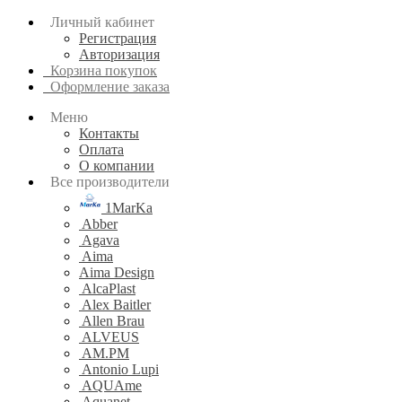
Личный кабинет
Регистрация
Авторизация
Корзина покупок
Оформление заказа
Меню
Контакты
Оплата
О компании
Все производители
1MarKa
Abber
Agava
Aima
Aima Design
AlcaPlast
Alex Baitler
Allen Brau
ALVEUS
AM.PM
Antonio Lupi
AQUAme
Aquanet