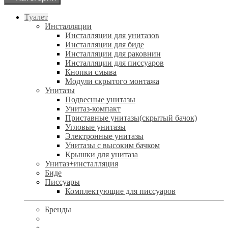
Туалет
Инсталляции
Инсталляции для унитазов
Инсталляции для биде
Инсталляции для раковнин
Инсталляции для писсуаров
Кнопки смыва
Модули скрытого монтажа
Унитазы
Подвесные унитазы
Унитаз-компакт
Приставные унитазы(скрытый бачок)
Угловые унитазы
Электронные унитазы
Унитазы с высоким бачком
Крышки для унитаза
Унитаз+инсталляция
Биде
Писсуары
Комплектующие для писсуаров
Бренды