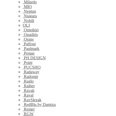
Milardo
MIO
Neptun
Niagara
Nobili
OLI
Omoikiri
Opadiris
Orans
Paffoni
Paulmark
Pestan
PH DESIGN
Point
PUCSHO
Radaway
Radomir
Raglo
Raiber
Ravak
Raval
RavSlezak
RedBlu by Damixa
Remer
RGW