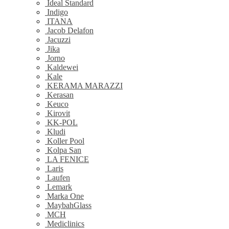
Ideal Standard
Indigo
ITANA
Jacob Delafon
Jacuzzi
Jika
Jorno
Kaldewei
Kale
KERAMA MARAZZI
Kerasan
Keuco
Kirovit
KK-POL
Kludi
Koller Pool
Kolpa San
LA FENICE
Laris
Laufen
Lemark
Marka One
MaybahGlass
MCH
Mediclinics