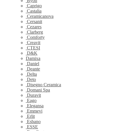
Byon
Caprigo
Castalia
Ceramicanova
Cersanit
Cezares
Clarberg
Comforty
Creavit
CTESI
D&K
Damixa
Daniel
Deante
Delta
Deto
Disegno Ceramica
Domani Spa
Duravit
Eago
Elegansa
Emmevi
Erlit
Esbano
ESSE