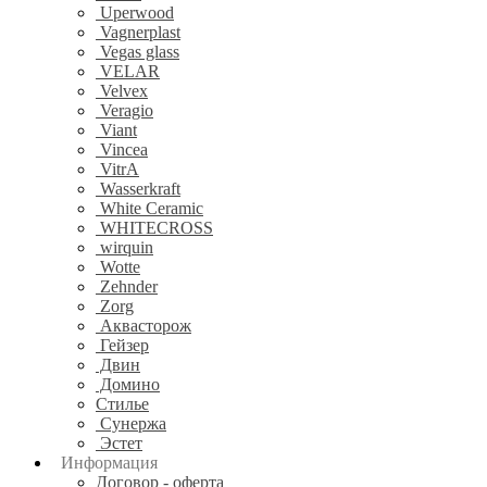
Uperwood
Vagnerplast
Vegas glass
VELAR
Velvex
Veragio
Viant
Vincea
VitrA
Wasserkraft
White Ceramic
WHITECROSS
wirquin
Wotte
Zehnder
Zorg
Аквасторож
Гейзер
Двин
Домино
Стилье
Сунержа
Эстет
Информация
Договор - оферта