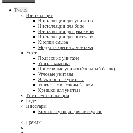
Туалет
Инсталляции
Инсталляции для унитазов
Инсталляции для биде
Инсталляции для раковнин
Инсталляции для писсуаров
Кнопки смыва
Модули скрытого монтажа
Унитазы
Подвесные унитазы
Унитаз-компакт
Приставные унитазы(скрытый бачок)
Угловые унитазы
Электронные унитазы
Унитазы с высоким бачком
Крышки для унитаза
Унитаз+инсталляция
Биде
Писсуары
Комплектующие для писсуаров
Бренды