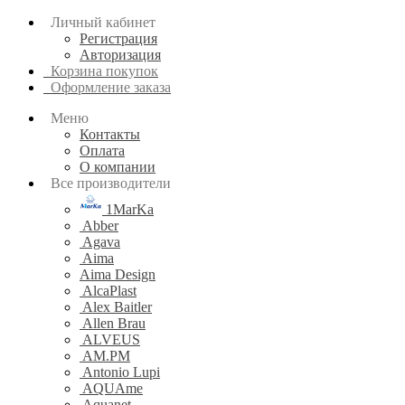
Личный кабинет
Регистрация
Авторизация
Корзина покупок
Оформление заказа
Меню
Контакты
Оплата
О компании
Все производители
1MarKa
Abber
Agava
Aima
Aima Design
AlcaPlast
Alex Baitler
Allen Brau
ALVEUS
AM.PM
Antonio Lupi
AQUAme
Aquanet