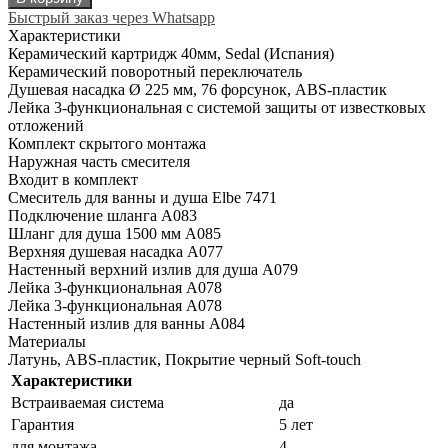
Быстрый заказ через Whatsapp
Характеристики
Керамический картридж 40мм, Sedal (Испания)
Керамический поворотный переключатель
Душевая насадка Ø 225 мм, 76 форсунок, ABS-пластик
Лейка 3-функциональная с системой защиты от известковых
отложений
Комплект скрытого монтажа
Наружная часть смесителя
Входит в комплект
Смеситель для ванны и душа Elbe 7471
Подключение шланга A083
Шланг для душа 1500 мм А085
Верхняя душевая насадка A077
Настенный верхний излив для душа A079
Лейка 3-функциональная A078
Лейка 3-функциональная A078
Настенный излив для ванны A084
Материалы
Латунь, ABS-пластик, Покрытие черный Soft-touch
Характеристики
Встраиваемая система
да
Гарантия
5 лет
для монтажа
4