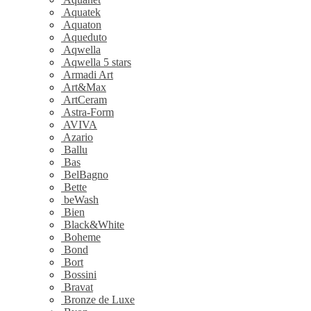
Aquatek
Aquaton
Aqueduto
Aqwella
Aqwella 5 stars
Armadi Art
Art&Max
ArtCeram
Astra-Form
AVIVA
Azario
Ballu
Bas
BelBagno
Bette
beWash
Bien
Black&White
Boheme
Bond
Bort
Bossini
Bravat
Bronze de Luxe