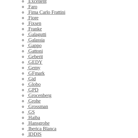
Excellent
Faro
Fima Carlo Frattini
Fiore
Fixsen
Franke
Galagutti
Galassia
Gappo
Gattoni
Geberit
GEDY
Gemy
GFmark
Gid
Globo
GPD
Grocenberg
Grohe
Grossman
GS
Haiba
Hansgrohe
Iberica Blanca
IDDIS