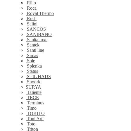
Riho
Roca
Royal Thermo
Rush
Salini
SANCOS
SANIBANO
Sanita luxe
Santek
Santi line
Simas
Sole
Splenka
Status
STIL HAUS
Stworki
SURYA
Taliente
TECE
Terminus
Timo
TOKITO
Toni Arti
Toto
Triton