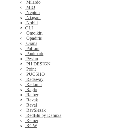
Milardo
MIO
Neptun
Niagara
Nobili
OLI
Omoikiri
Opadiris
Orans
Paffoni
Paulmark
Pestan
PH DESIGN
Point
PUCSHO
Radaway
Radomir
Raglo
Raiber
Ravak
Raval
RavSlezak
RedBlu by Damixa
Remer
RGW