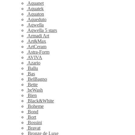
Aquanet
Aquatek
Aquaton
Aqueduto
Aqwella
Aqwella 5 stars
Armadi Art
Art&Max
ArtCeram
Astra-Form
AVIVA
Azario
Ballu
Bas
BelBagno
Bette
beWash
Bien
Black&White
Boheme
Bond
Bort
Bossini
Bravat
Bronze de Luxe