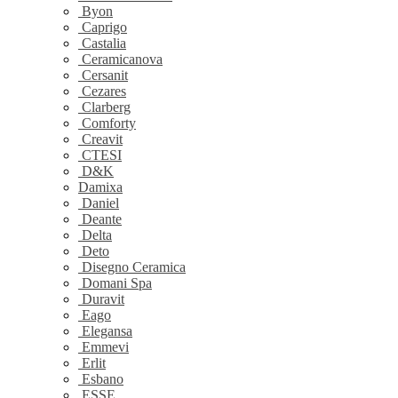
Byon
Caprigo
Castalia
Ceramicanova
Cersanit
Cezares
Clarberg
Comforty
Creavit
CTESI
D&K
Damixa
Daniel
Deante
Delta
Deto
Disegno Ceramica
Domani Spa
Duravit
Eago
Elegansa
Emmevi
Erlit
Esbano
ESSE