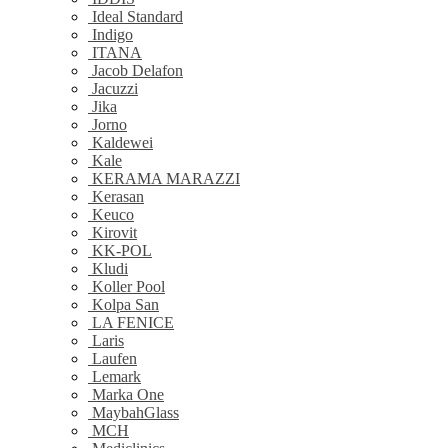
Ideal Standard
Indigo
ITANA
Jacob Delafon
Jacuzzi
Jika
Jorno
Kaldewei
Kale
KERAMA MARAZZI
Kerasan
Keuco
Kirovit
KK-POL
Kludi
Koller Pool
Kolpa San
LA FENICE
Laris
Laufen
Lemark
Marka One
MaybahGlass
MCH