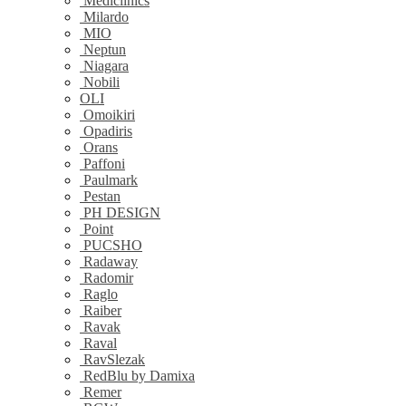
Mediclinics
Milardo
MIO
Neptun
Niagara
Nobili
OLI
Omoikiri
Opadiris
Orans
Paffoni
Paulmark
Pestan
PH DESIGN
Point
PUCSHO
Radaway
Radomir
Raglo
Raiber
Ravak
Raval
RavSlezak
RedBlu by Damixa
Remer