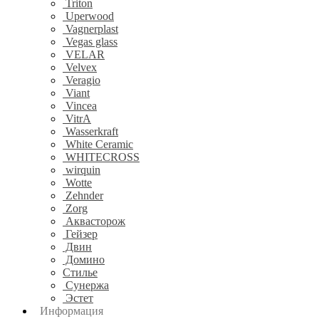
Triton
Uperwood
Vagnerplast
Vegas glass
VELAR
Velvex
Veragio
Viant
Vincea
VitrA
Wasserkraft
White Ceramic
WHITECROSS
wirquin
Wotte
Zehnder
Zorg
Аквасторож
Гейзер
Двин
Домино
Стилье
Сунержа
Эстет
Информация