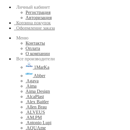
Личный кабинет
Регистрация
Авторизация
Корзина покупок
Оформление заказа
Меню
Контакты
Оплата
О компании
Все производители
1MarKa
Abber
Agava
Aima
Aima Design
AlcaPlast
Alex Baitler
Allen Brau
ALVEUS
AM.PM
Antonio Lupi
AQUAme