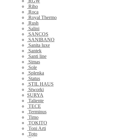
RGW
Riho
Roca
Royal Thermo
Rush
Salini
SANCOS
SANIBANO
Sanita luxe
Santek
Santi line
Simas
Sole
Splenka
Status
STIL HAUS
Stworki
SURYA
Taliente
TECE
Terminus
Timo
TOKITO
Toni Arti
Toto