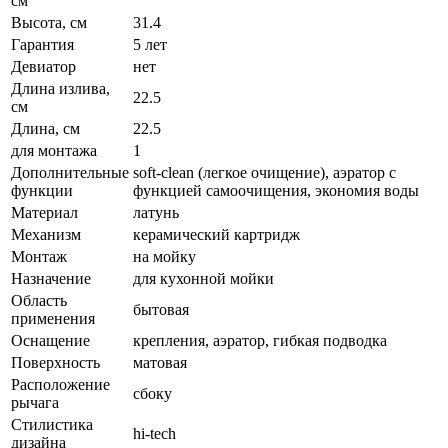
см
Высота, см
31.4
Гарантия
5 лет
Девиатор
нет
Длина излива,
22.5
см
Длина, см
22.5
для монтажа
1
Дополнительные
soft-clean (легкое очищение), аэратор с
функции
функцией самоочищения, экономия воды
Материал
латунь
Механизм
керамический картридж
Монтаж
на мойку
Назначение
для кухонной мойки
Область
бытовая
применения
Оснащение
крепления, аэратор, гибкая подводка
Поверхность
матовая
Расположение
сбоку
рычага
Стилистика
hi-tech
дизайна