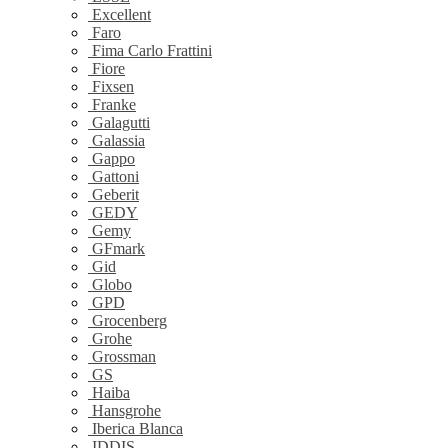
Excellent
Faro
Fima Carlo Frattini
Fiore
Fixsen
Franke
Galagutti
Galassia
Gappo
Gattoni
Geberit
GEDY
Gemy
GFmark
Gid
Globo
GPD
Grocenberg
Grohe
Grossman
GS
Haiba
Hansgrohe
Iberica Blanca
IDDIS