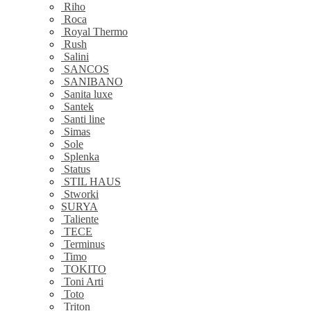
Riho
Roca
Royal Thermo
Rush
Salini
SANCOS
SANIBANO
Sanita luxe
Santek
Santi line
Simas
Sole
Splenka
Status
STIL HAUS
Stworki
SURYA
Taliente
TECE
Terminus
Timo
TOKITO
Toni Arti
Toto
Triton