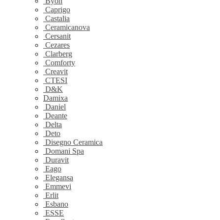
Byon
Caprigo
Castalia
Ceramicanova
Cersanit
Cezares
Clarberg
Comforty
Creavit
CTESI
D&K
Damixa
Daniel
Deante
Delta
Deto
Disegno Ceramica
Domani Spa
Duravit
Eago
Elegansa
Emmevi
Erlit
Esbano
ESSE