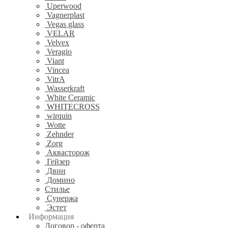
Uperwood
Vagnerplast
Vegas glass
VELAR
Velvex
Veragio
Viant
Vincea
VitrA
Wasserkraft
White Ceramic
WHITECROSS
wirquin
Wotte
Zehnder
Zorg
Аквасторож
Гейзер
Двин
Домино
Стилье
Сунержа
Эстет
Информация
Договор - оферта