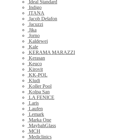
Ideal Standard
Indigo
ITANA
Jacob Delafon
Jacuzzi
Jika
Jorno
Kaldewei
Kale
KERAMA MARAZZI
Kerasan
Keuco
Kirovit
KK-POL
Kludi
Koller Pool
Kolpa San
LA FENICE
Laris
Laufen
Lemark
Marka One
MaybahGlass
MCH
Mediclinics