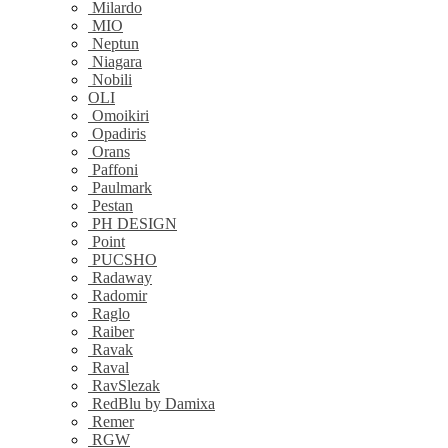
Milardo
MIO
Neptun
Niagara
Nobili
OLI
Omoikiri
Opadiris
Orans
Paffoni
Paulmark
Pestan
PH DESIGN
Point
PUCSHO
Radaway
Radomir
Raglo
Raiber
Ravak
Raval
RavSlezak
RedBlu by Damixa
Remer
RGW