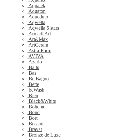
Aquatek
Aquaton
Aqueduto
Aqwella
Aqwella 5 stars
Armadi Art
Art&Max
ArtCeram
Astra-Form
AVIVA
Azario
Ballu
Bas
BelBagno
Bette
beWash
Bien
Black&White
Boheme
Bond
Bort
Bossini
Bravat
Bronze de Luxe