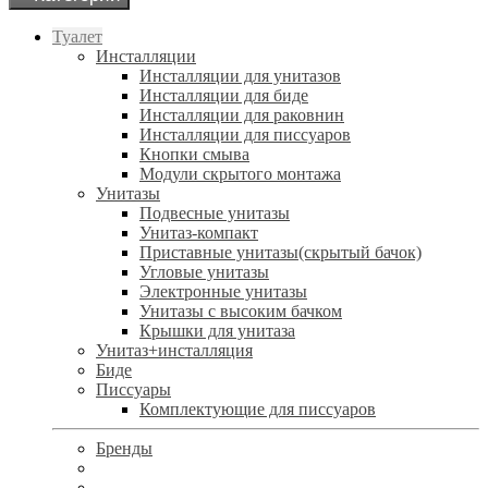
Туалет
Инсталляции
Инсталляции для унитазов
Инсталляции для биде
Инсталляции для раковнин
Инсталляции для писсуаров
Кнопки смыва
Модули скрытого монтажа
Унитазы
Подвесные унитазы
Унитаз-компакт
Приставные унитазы(скрытый бачок)
Угловые унитазы
Электронные унитазы
Унитазы с высоким бачком
Крышки для унитаза
Унитаз+инсталляция
Биде
Писсуары
Комплектующие для писсуаров
Бренды