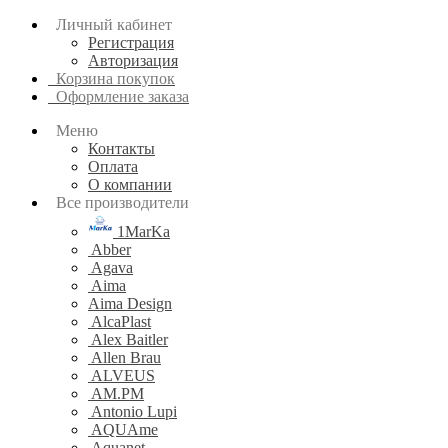
Личный кабинет
Регистрация
Авторизация
Корзина покупок
Оформление заказа
Меню
Контакты
Оплата
О компании
Все производители
1MarKa
Abber
Agava
Aima
Aima Design
AlcaPlast
Alex Baitler
Allen Brau
ALVEUS
AM.PM
Antonio Lupi
AQUAme
Aquanet