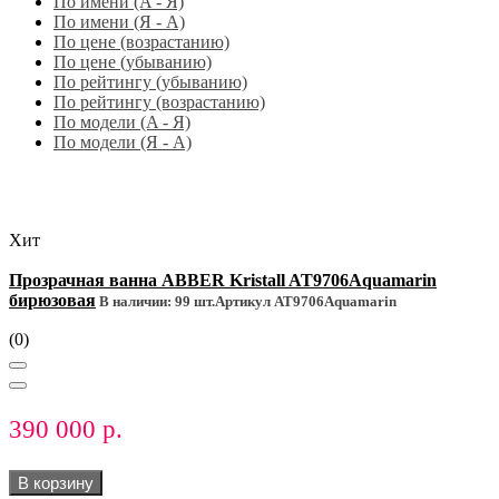
По имени (A - Я)
По имени (Я - A)
По цене (возрастанию)
По цене (убыванию)
По рейтингу (убыванию)
По рейтингу (возрастанию)
По модели (A - Я)
По модели (Я - A)
Хит
Прозрачная ванна ABBER Kristall AT9706Aquamarin
бирюзовая
В наличии: 99 шт.
Артикул AT9706Aquamarin
(0)
390 000 р.
В корзину