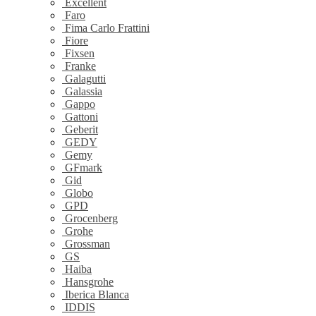
Excellent
Faro
Fima Carlo Frattini
Fiore
Fixsen
Franke
Galagutti
Galassia
Gappo
Gattoni
Geberit
GEDY
Gemy
GFmark
Gid
Globo
GPD
Grocenberg
Grohe
Grossman
GS
Haiba
Hansgrohe
Iberica Blanca
IDDIS