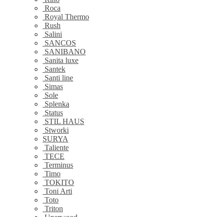
Roca
Royal Thermo
Rush
Salini
SANCOS
SANIBANO
Sanita luxe
Santek
Santi line
Simas
Sole
Splenka
Status
STIL HAUS
Stworki
SURYA
Taliente
TECE
Terminus
Timo
TOKITO
Toni Arti
Toto
Triton