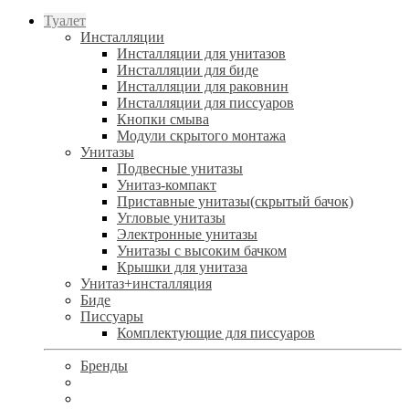
Туалет
Инсталляции
Инсталляции для унитазов
Инсталляции для биде
Инсталляции для раковнин
Инсталляции для писсуаров
Кнопки смыва
Модули скрытого монтажа
Унитазы
Подвесные унитазы
Унитаз-компакт
Приставные унитазы(скрытый бачок)
Угловые унитазы
Электронные унитазы
Унитазы с высоким бачком
Крышки для унитаза
Унитаз+инсталляция
Биде
Писсуары
Комплектующие для писсуаров
Бренды