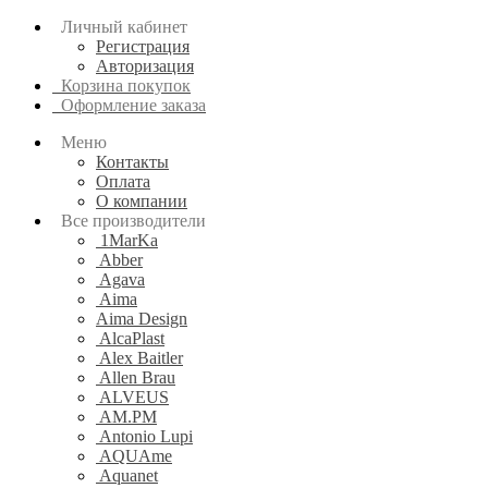
Личный кабинет
Регистрация
Авторизация
Корзина покупок
Оформление заказа
Меню
Контакты
Оплата
О компании
Все производители
1MarKa
Abber
Agava
Aima
Aima Design
AlcaPlast
Alex Baitler
Allen Brau
ALVEUS
AM.PM
Antonio Lupi
AQUAme
Aquanet