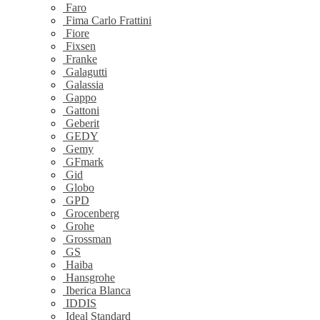
Faro
Fima Carlo Frattini
Fiore
Fixsen
Franke
Galagutti
Galassia
Gappo
Gattoni
Geberit
GEDY
Gemy
GFmark
Gid
Globo
GPD
Grocenberg
Grohe
Grossman
GS
Haiba
Hansgrohe
Iberica Blanca
IDDIS
Ideal Standard