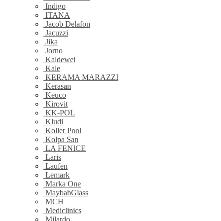
Indigo
ITANA
Jacob Delafon
Jacuzzi
Jika
Jorno
Kaldewei
Kale
KERAMA MARAZZI
Kerasan
Keuco
Kirovit
KK-POL
Kludi
Koller Pool
Kolpa San
LA FENICE
Laris
Laufen
Lemark
Marka One
MaybahGlass
MCH
Mediclinics
Milardo