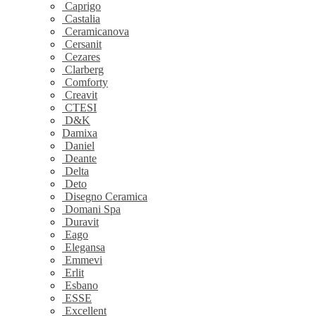
Caprigo
Castalia
Ceramicanova
Cersanit
Cezares
Clarberg
Comforty
Creavit
CTESI
D&K
Damixa
Daniel
Deante
Delta
Deto
Disegno Ceramica
Domani Spa
Duravit
Eago
Elegansa
Emmevi
Erlit
Esbano
ESSE
Excellent