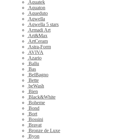
Aquatek
Aquaton
Aqueduto
Aqwella
Aqwella 5 stars
Armadi Art
Art&Max
ArtCeram
Astra-Form
AVIVA
Azario
Ballu
Bas
BelBagno
Bette
beWash
Bien
Black&White
Boheme
Bond
Bort
Bossini
Bravat
Bronze de Luxe
Byon