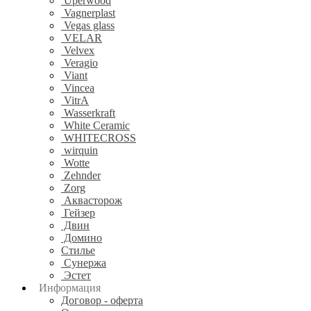
Uperwood
Vagnerplast
Vegas glass
VELAR
Velvex
Veragio
Viant
Vincea
VitrA
Wasserkraft
White Ceramic
WHITECROSS
wirquin
Wotte
Zehnder
Zorg
Аквасторож
Гейзер
Двин
Домино
Стилье
Сунержа
Эстет
Информация
Договор - оферта