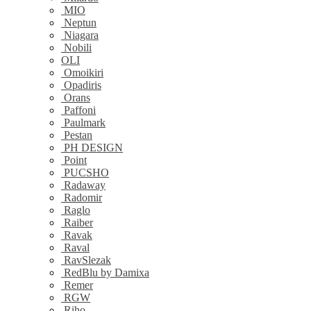
MIO
Neptun
Niagara
Nobili
OLI
Omoikiri
Opadiris
Orans
Paffoni
Paulmark
Pestan
PH DESIGN
Point
PUCSHO
Radaway
Radomir
Raglo
Raiber
Ravak
Raval
RavSlezak
RedBlu by Damixa
Remer
RGW
Riho