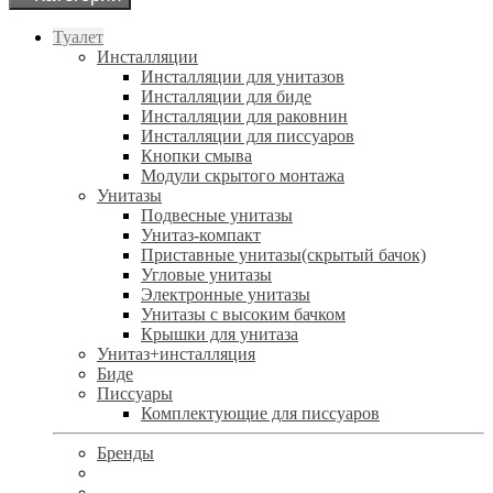
Туалет
Инсталляции
Инсталляции для унитазов
Инсталляции для биде
Инсталляции для раковнин
Инсталляции для писсуаров
Кнопки смыва
Модули скрытого монтажа
Унитазы
Подвесные унитазы
Унитаз-компакт
Приставные унитазы(скрытый бачок)
Угловые унитазы
Электронные унитазы
Унитазы с высоким бачком
Крышки для унитаза
Унитаз+инсталляция
Биде
Писсуары
Комплектующие для писсуаров
Бренды