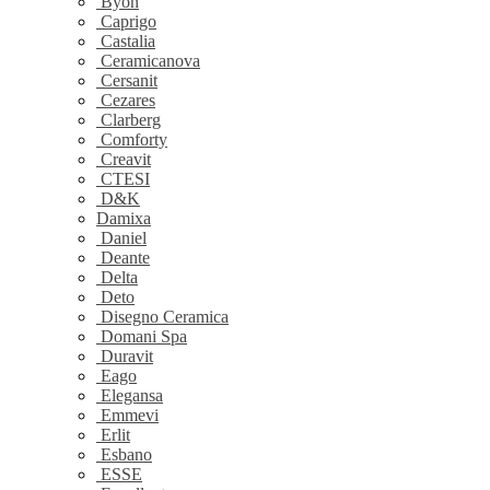
Byon
Caprigo
Castalia
Ceramicanova
Cersanit
Cezares
Clarberg
Comforty
Creavit
CTESI
D&K
Damixa
Daniel
Deante
Delta
Deto
Disegno Ceramica
Domani Spa
Duravit
Eago
Elegansa
Emmevi
Erlit
Esbano
ESSE