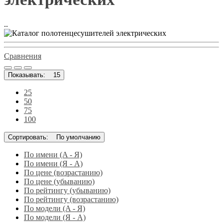
..
Сравнения
Показывать:
15
25
50
75
100
Сортировать:
По умолчанию
По имени (A - Я)
По имени (Я - A)
По цене (возрастанию)
По цене (убыванию)
По рейтингу (убыванию)
По рейтингу (возрастанию)
По модели (A - Я)
По модели (Я - A)