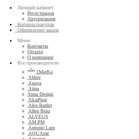
Личный кабинет
Регистрация
Авторизация
Корзина покупок
Оформление заказа
Меню
Контакты
Оплата
О компании
Все производители
1MarKa
Abber
Agava
Aima
Aima Design
AlcaPlast
Alex Baitler
Allen Brau
ALVEUS
AM.PM
Antonio Lupi
AQUAme
Aquanet