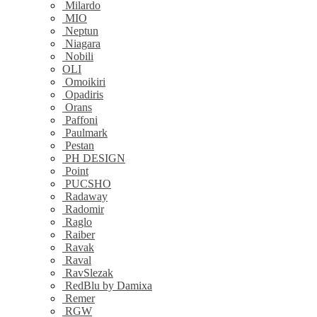
Milardo
MIO
Neptun
Niagara
Nobili
OLI
Omoikiri
Opadiris
Orans
Paffoni
Paulmark
Pestan
PH DESIGN
Point
PUCSHO
Radaway
Radomir
Raglo
Raiber
Ravak
Raval
RavSlezak
RedBlu by Damixa
Remer
RGW