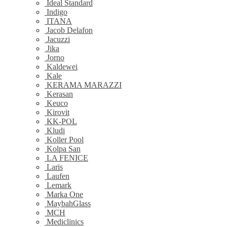
Ideal Standard
Indigo
ITANA
Jacob Delafon
Jacuzzi
Jika
Jorno
Kaldewei
Kale
KERAMA MARAZZI
Kerasan
Keuco
Kirovit
KK-POL
Kludi
Koller Pool
Kolpa San
LA FENICE
Laris
Laufen
Lemark
Marka One
MaybahGlass
MCH
Mediclinics