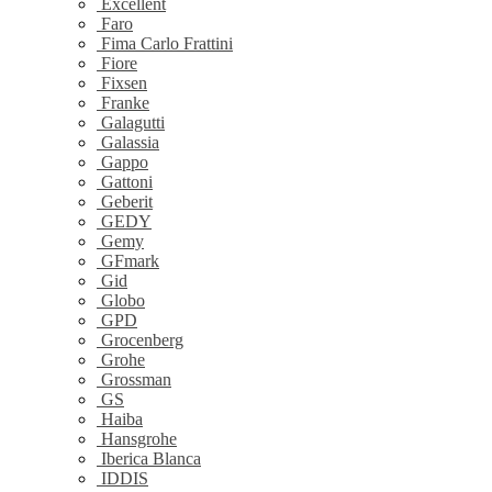
Excellent
Faro
Fima Carlo Frattini
Fiore
Fixsen
Franke
Galagutti
Galassia
Gappo
Gattoni
Geberit
GEDY
Gemy
GFmark
Gid
Globo
GPD
Grocenberg
Grohe
Grossman
GS
Haiba
Hansgrohe
Iberica Blanca
IDDIS