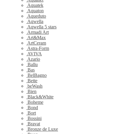
Aquatek
Aquaton
Aqueduto
Aqwella
Aqwella 5 stars
Armadi Art
Art&Max
ArtCeram
Astra-Form
AVIVA
Azario
Ballu
Bas
BelBagno
Bette
beWash
Bien
Black&White
Boheme
Bond
Bort
Bossini
Bravat
Bronze de Luxe