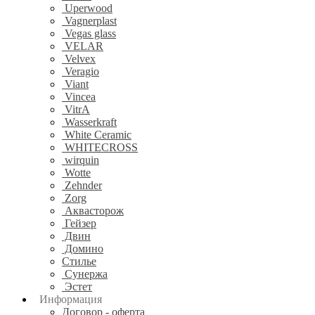
Uperwood
Vagnerplast
Vegas glass
VELAR
Velvex
Veragio
Viant
Vincea
VitrA
Wasserkraft
White Ceramic
WHITECROSS
wirquin
Wotte
Zehnder
Zorg
Аквасторож
Гейзер
Двин
Домино
Стилье
Сунержа
Эстет
Информация
Договор - оферта