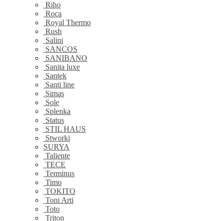
Riho
Roca
Royal Thermo
Rush
Salini
SANCOS
SANIBANO
Sanita luxe
Santek
Santi line
Simas
Sole
Splenka
Status
STIL HAUS
Stworki
SURYA
Taliente
TECE
Terminus
Timo
TOKITO
Toni Arti
Toto
Triton