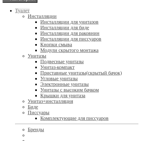
Туалет
Инсталляции
Инсталляции для унитазов
Инсталляции для биде
Инсталляции для раковнин
Инсталляции для писсуаров
Кнопки смыва
Модули скрытого монтажа
Унитазы
Подвесные унитазы
Унитаз-компакт
Приставные унитазы(скрытый бачок)
Угловые унитазы
Электронные унитазы
Унитазы с высоким бачком
Крышки для унитаза
Унитаз+инсталляция
Биде
Писсуары
Комплектующие для писсуаров
Бренды