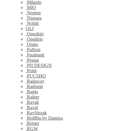
Milardo
MIO
Neptun
Niagara
Nobili
OLI
Omoikiri
Opadiris
Orans
Paffoni
Paulmark
Pestan
PH DESIGN
Point
PUCSHO
Radaway
Radomir
Raglo
Raiber
Ravak
Raval
RavSlezak
RedBlu by Damixa
Remer
RGW