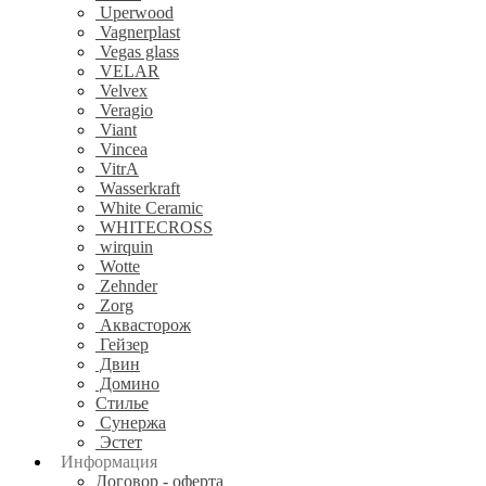
Uperwood
Vagnerplast
Vegas glass
VELAR
Velvex
Veragio
Viant
Vincea
VitrA
Wasserkraft
White Ceramic
WHITECROSS
wirquin
Wotte
Zehnder
Zorg
Аквасторож
Гейзер
Двин
Домино
Стилье
Сунержа
Эстет
Информация
Договор - оферта