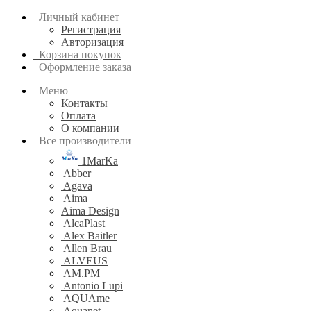
Личный кабинет
Регистрация
Авторизация
Корзина покупок
Оформление заказа
Меню
Контакты
Оплата
О компании
Все производители
1MarKa
Abber
Agava
Aima
Aima Design
AlcaPlast
Alex Baitler
Allen Brau
ALVEUS
AM.PM
Antonio Lupi
AQUAme
Aquanet