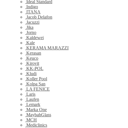
Ideal Standard
Indigo
ITANA
Jacob Delafon
Jacuzzi
Jika
Jorno
Kaldewei
Kale
KERAMA MARAZZI
Kerasan
Keuco
Kirovit
KK-POL
Kludi
Koller Pool
Kolpa San
LA FENICE
Laris
Laufen
Lemark
Marka One
MaybahGlass
MCH
Mediclinics