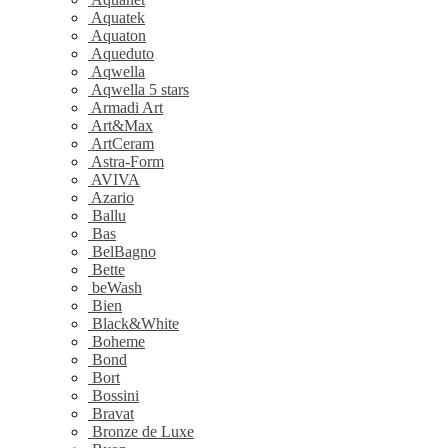
Aquatek
Aquaton
Aqueduto
Aqwella
Aqwella 5 stars
Armadi Art
Art&Max
ArtCeram
Astra-Form
AVIVA
Azario
Ballu
Bas
BelBagno
Bette
beWash
Bien
Black&White
Boheme
Bond
Bort
Bossini
Bravat
Bronze de Luxe