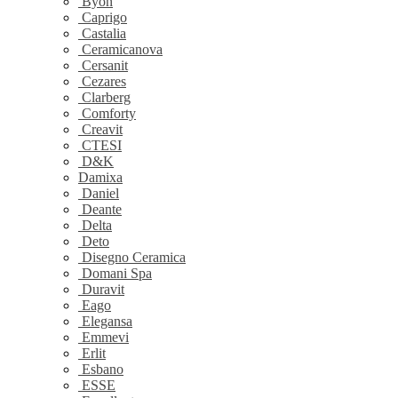
Byon
Caprigo
Castalia
Ceramicanova
Cersanit
Cezares
Clarberg
Comforty
Creavit
CTESI
D&K
Damixa
Daniel
Deante
Delta
Deto
Disegno Ceramica
Domani Spa
Duravit
Eago
Elegansa
Emmevi
Erlit
Esbano
ESSE