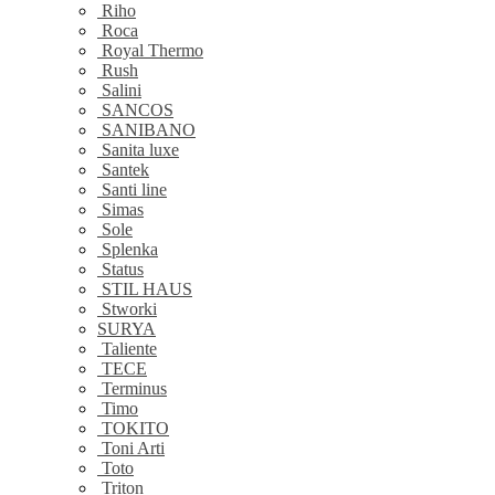
Riho
Roca
Royal Thermo
Rush
Salini
SANCOS
SANIBANO
Sanita luxe
Santek
Santi line
Simas
Sole
Splenka
Status
STIL HAUS
Stworki
SURYA
Taliente
TECE
Terminus
Timo
TOKITO
Toni Arti
Toto
Triton