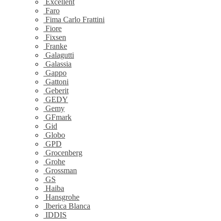
Excellent
Faro
Fima Carlo Frattini
Fiore
Fixsen
Franke
Galagutti
Galassia
Gappo
Gattoni
Geberit
GEDY
Gemy
GFmark
Gid
Globo
GPD
Grocenberg
Grohe
Grossman
GS
Haiba
Hansgrohe
Iberica Blanca
IDDIS