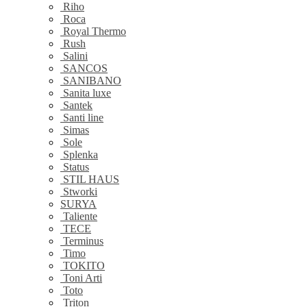
Riho
Roca
Royal Thermo
Rush
Salini
SANCOS
SANIBANO
Sanita luxe
Santek
Santi line
Simas
Sole
Splenka
Status
STIL HAUS
Stworki
SURYA
Taliente
TECE
Terminus
Timo
TOKITO
Toni Arti
Toto
Triton