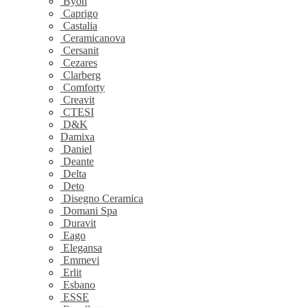
Byon
Caprigo
Castalia
Ceramicanova
Cersanit
Cezares
Clarberg
Comforty
Creavit
CTESI
D&K
Damixa
Daniel
Deante
Delta
Deto
Disegno Ceramica
Domani Spa
Duravit
Eago
Elegansa
Emmevi
Erlit
Esbano
ESSE