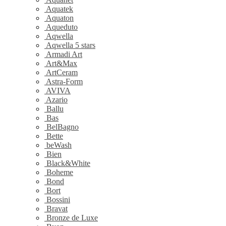
Aquatek
Aquaton
Aqueduto
Aqwella
Aqwella 5 stars
Armadi Art
Art&Max
ArtCeram
Astra-Form
AVIVA
Azario
Ballu
Bas
BelBagno
Bette
beWash
Bien
Black&White
Boheme
Bond
Bort
Bossini
Bravat
Bronze de Luxe