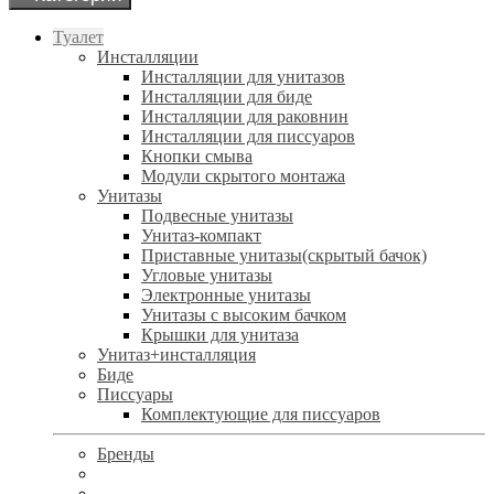
Туалет
Инсталляции
Инсталляции для унитазов
Инсталляции для биде
Инсталляции для раковнин
Инсталляции для писсуаров
Кнопки смыва
Модули скрытого монтажа
Унитазы
Подвесные унитазы
Унитаз-компакт
Приставные унитазы(скрытый бачок)
Угловые унитазы
Электронные унитазы
Унитазы с высоким бачком
Крышки для унитаза
Унитаз+инсталляция
Биде
Писсуары
Комплектующие для писсуаров
Бренды