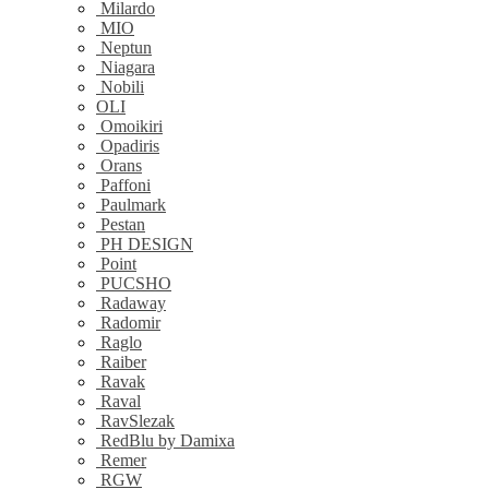
Milardo
MIO
Neptun
Niagara
Nobili
OLI
Omoikiri
Opadiris
Orans
Paffoni
Paulmark
Pestan
PH DESIGN
Point
PUCSHO
Radaway
Radomir
Raglo
Raiber
Ravak
Raval
RavSlezak
RedBlu by Damixa
Remer
RGW