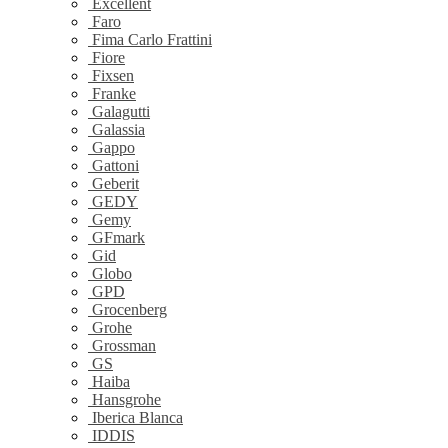
Excellent
Faro
Fima Carlo Frattini
Fiore
Fixsen
Franke
Galagutti
Galassia
Gappo
Gattoni
Geberit
GEDY
Gemy
GFmark
Gid
Globo
GPD
Grocenberg
Grohe
Grossman
GS
Haiba
Hansgrohe
Iberica Blanca
IDDIS