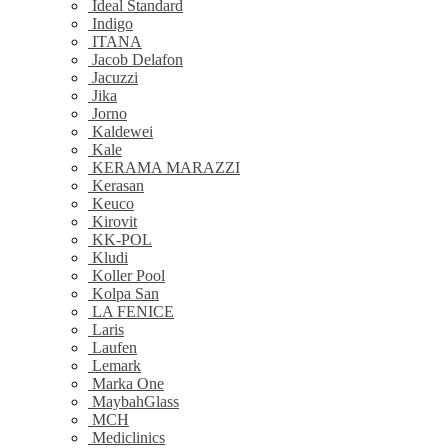
Ideal Standard
Indigo
ITANA
Jacob Delafon
Jacuzzi
Jika
Jorno
Kaldewei
Kale
KERAMA MARAZZI
Kerasan
Keuco
Kirovit
KK-POL
Kludi
Koller Pool
Kolpa San
LA FENICE
Laris
Laufen
Lemark
Marka One
MaybahGlass
MCH
Mediclinics