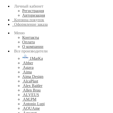
Личный кабинет
Регистрация
Авторизация
Корзина покупок
Оформление заказа
Меню
Контакты
Оплата
О компании
Все производители
1MarKa
Abber
Agava
Aima
Aima Design
AlcaPlast
Alex Baitler
Allen Brau
ALVEUS
AM.PM
Antonio Lupi
AQUAme
Aquanet