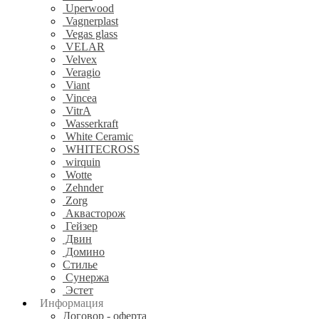
Uperwood
Vagnerplast
Vegas glass
VELAR
Velvex
Veragio
Viant
Vincea
VitrA
Wasserkraft
White Ceramic
WHITECROSS
wirquin
Wotte
Zehnder
Zorg
Аквасторож
Гейзер
Двин
Домино
Стилье
Сунержа
Эстет
Информация
Договор - оферта