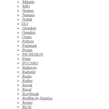
Milardo
MIO
Neptun
Niagara
Nobili
OLI
Omoikiri
Opadiris
Orans
Paffoni
Paulmark
Pestan
PH DESIGN
Point
PUCSHO
Radaway
Radomir
Raglo
Raiber
Ravak
Raval
RavSlezak
RedBlu by Damixa
Remer
RGW