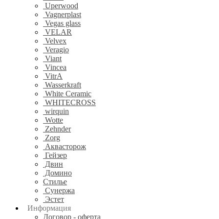
Uperwood
Vagnerplast
Vegas glass
VELAR
Velvex
Veragio
Viant
Vincea
VitrA
Wasserkraft
White Ceramic
WHITECROSS
wirquin
Wotte
Zehnder
Zorg
Аквасторож
Гейзер
Двин
Домино
Стилье
Сунержа
Эстет
Информация
Договор - оферта