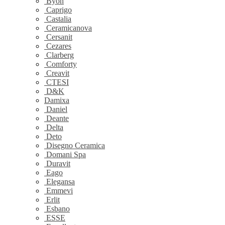
Byon
Caprigo
Castalia
Ceramicanova
Cersanit
Cezares
Clarberg
Comforty
Creavit
CTESI
D&K
Damixa
Daniel
Deante
Delta
Deto
Disegno Ceramica
Domani Spa
Duravit
Eago
Elegansa
Emmevi
Erlit
Esbano
ESSE