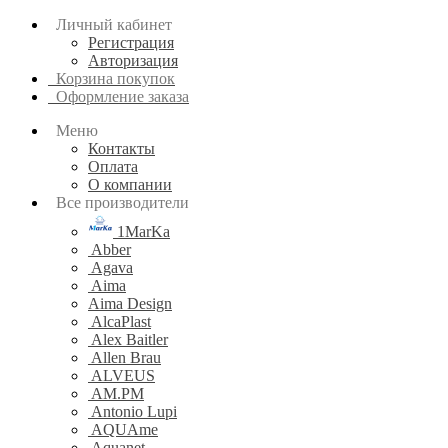
Личный кабинет
Регистрация
Авторизация
Корзина покупок
Оформление заказа
Меню
Контакты
Оплата
О компании
Все производители
1MarKa
Abber
Agava
Aima
Aima Design
AlcaPlast
Alex Baitler
Allen Brau
ALVEUS
AM.PM
Antonio Lupi
AQUAme
Aquanet