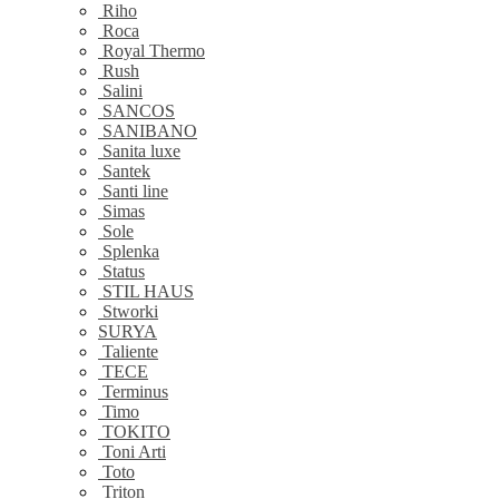
Riho
Roca
Royal Thermo
Rush
Salini
SANCOS
SANIBANO
Sanita luxe
Santek
Santi line
Simas
Sole
Splenka
Status
STIL HAUS
Stworki
SURYA
Taliente
TECE
Terminus
Timo
TOKITO
Toni Arti
Toto
Triton