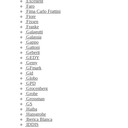
Excellent
Faro
Fima Carlo Frattini
Fiore
Fixsen
Franke
Galagutti
Galassia
Gappo
Gattoni
Geberit
GEDY
Gemy
GFmark
Gid
Globo
GPD
Grocenberg
Grohe
Grossman
GS
Haiba
Hansgrohe
Iberica Blanca
IDDIS