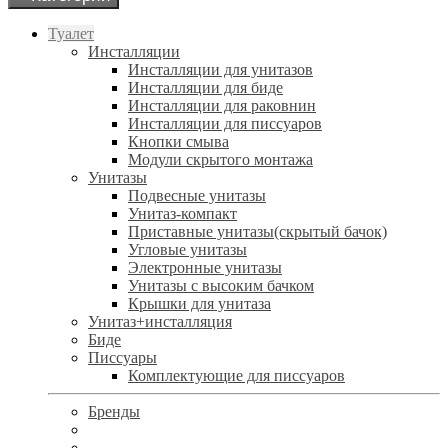
Туалет
Инсталляции
Инсталляции для унитазов
Инсталляции для биде
Инсталляции для раковнин
Инсталляции для писсуаров
Кнопки смыва
Модули скрытого монтажа
Унитазы
Подвесные унитазы
Унитаз-компакт
Приставные унитазы(скрытый бачок)
Угловые унитазы
Электронные унитазы
Унитазы с высоким бачком
Крышки для унитаза
Унитаз+инсталляция
Биде
Писсуары
Комплектующие для писсуаров
Бренды