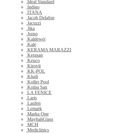
Ideal Standard
Indigo
ITANA
Jacob Delafon
Jacuzzi
Jika
Jorno
Kaldewei
Kale
KERAMA MARAZZI
Kerasan
Keuco
Kirovit
KK-POL
Kludi
Koller Pool
Kolpa San
LA FENICE
Laris
Laufen
Lemark
Marka One
MaybahGlass
MCH
Mediclinics