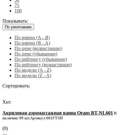
75
100
Показывать:
По умолчанию
По имени (A - Я)
По имени (Я - A)
По цене (возрастанию)
По цене (убыванию)
По рейтингу (убыванию)
По рейтингу (возрастанию)
По модели (A - Z)
По модели (Z - A)
Сортировать:
Хит
Акриловая аэромассажная ванна Orans BT-NL601
В
наличии: 99 шт.
Артикул 601FTSH
(0)