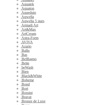
Aquatek
Aquaton
Aqueduto
Aqwella
Aqwella 5 stars
Armadi Art
Art&Max
ArtCeram
Astra-Form
AVIVA
Azario
Ballu
Bas
BelBagno
Bette
beWash
Bien
Black&White
Boheme
Bond
Bort
Bossini
Bravat
Bronze de Luxe