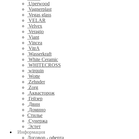
Uperwood
Vagnerplast
Vegas glass
VELAR
Velvex
Veragio
Viant
Vincea
VitrA
Wasserkraft
White Ceramic
WHITECROSS
wirquin
Wotte
Zehnder
Zorg
Аквасторож
Гейзер
Двин
Домино
Стилье
Сунержа
Эстет
Информация
Договор - оферта