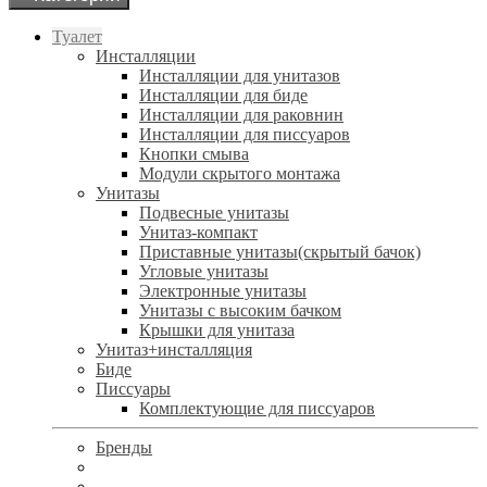
Туалет
Инсталляции
Инсталляции для унитазов
Инсталляции для биде
Инсталляции для раковнин
Инсталляции для писсуаров
Кнопки смыва
Модули скрытого монтажа
Унитазы
Подвесные унитазы
Унитаз-компакт
Приставные унитазы(скрытый бачок)
Угловые унитазы
Электронные унитазы
Унитазы с высоким бачком
Крышки для унитаза
Унитаз+инсталляция
Биде
Писсуары
Комплектующие для писсуаров
Бренды