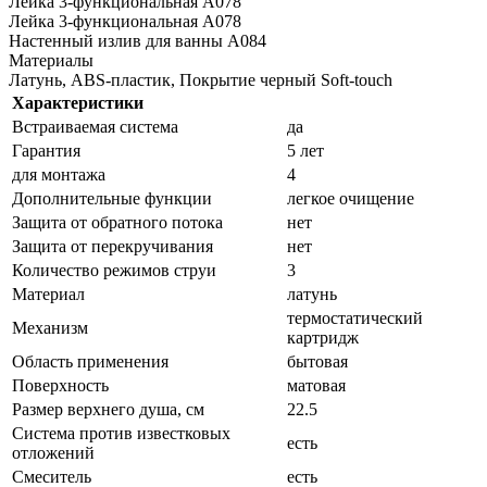
Лейка 3-функциональная A078
Лейка 3-функциональная A078
Настенный излив для ванны A084
Материалы
Латунь, ABS-пластик, Покрытие черный Soft-touch
Характеристики
Встраиваемая система
да
Гарантия
5 лет
для монтажа
4
Дополнительные функции
легкое очищение
Защита от обратного потока
нет
Защита от перекручивания
нет
Количество режимов струи
3
Материал
латунь
термостатический
Механизм
картридж
Область применения
бытовая
Поверхность
матовая
Размер верхнего душа, см
22.5
Система против известковых
есть
отложений
Смеситель
есть