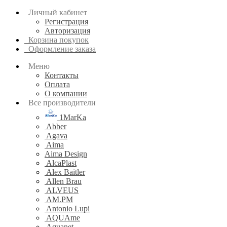
Личный кабинет
Регистрация
Авторизация
Корзина покупок
Оформление заказа
Меню
Контакты
Оплата
О компании
Все производители
1MarKa
Abber
Agava
Aima
Aima Design
AlcaPlast
Alex Baitler
Allen Brau
ALVEUS
AM.PM
Antonio Lupi
AQUAme
Aquanet