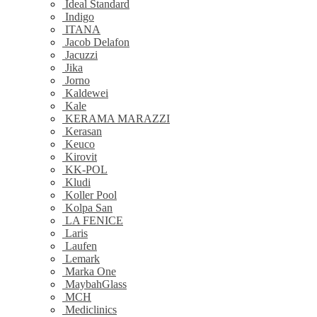
Ideal Standard
Indigo
ITANA
Jacob Delafon
Jacuzzi
Jika
Jorno
Kaldewei
Kale
KERAMA MARAZZI
Kerasan
Keuco
Kirovit
KK-POL
Kludi
Koller Pool
Kolpa San
LA FENICE
Laris
Laufen
Lemark
Marka One
MaybahGlass
MCH
Mediclinics