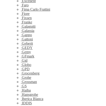
Excellent
Faro
Fima Carlo Frattini
Fiore
Fixsen
Franke
Galagutti
Galassia
Gappo
Gattoni
Geberit
GEDY
Gemy
GFmark
Gid
Globo
GPD
Grocenberg
Grohe
Grossman
GS
Haiba
Hansgrohe
Iberica Blanca
IDDIS