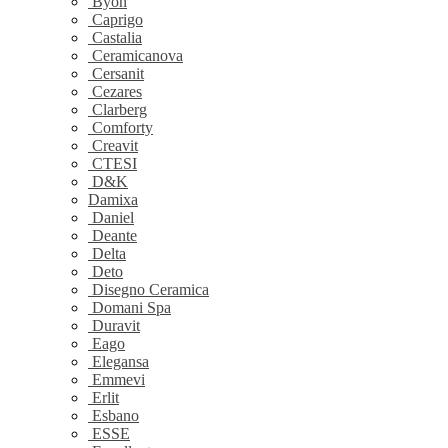
Byon
Caprigo
Castalia
Ceramicanova
Cersanit
Cezares
Clarberg
Comforty
Creavit
CTESI
D&K
Damixa
Daniel
Deante
Delta
Deto
Disegno Ceramica
Domani Spa
Duravit
Eago
Elegansa
Emmevi
Erlit
Esbano
ESSE