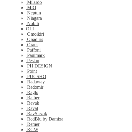
Milardo
MIO
Neptun
Niagara
Nobili
OLI
Omoikiri
Opadiris
Orans
Paffoni
Paulmark
Pestan
PH DESIGN
Point
PUCSHO
Radaway
Radomir
Raglo
Raiber
Ravak
Raval
RavSlezak
RedBlu by Damixa
Remer
RGW