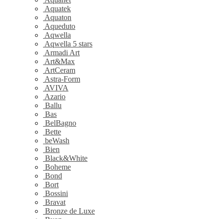
Aquatek
Aquaton
Aqueduto
Aqwella
Aqwella 5 stars
Armadi Art
Art&Max
ArtCeram
Astra-Form
AVIVA
Azario
Ballu
Bas
BelBagno
Bette
beWash
Bien
Black&White
Boheme
Bond
Bort
Bossini
Bravat
Bronze de Luxe