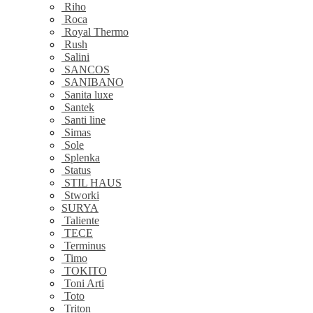
Riho
Roca
Royal Thermo
Rush
Salini
SANCOS
SANIBANO
Sanita luxe
Santek
Santi line
Simas
Sole
Splenka
Status
STIL HAUS
Stworki
SURYA
Taliente
TECE
Terminus
Timo
TOKITO
Toni Arti
Toto
Triton