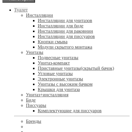
Туалет
Инсталляции
Инсталляции для унитазов
Инсталляции для биде
Инсталляции для раковнин
Инсталляции для писсуаров
Кнопки смыва
Модули скрытого монтажа
Унитазы
Подвесные унитазы
Унитаз-компакт
Приставные унитазы(скрытый бачок)
Угловые унитазы
Электронные унитазы
Унитазы с высоким бачком
Крышки для унитаза
Унитаз+инсталляция
Биде
Писсуары
Комплектующие для писсуаров
Бренды