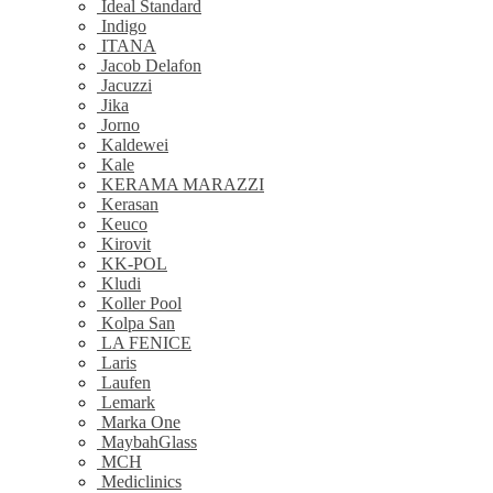
Ideal Standard
Indigo
ITANA
Jacob Delafon
Jacuzzi
Jika
Jorno
Kaldewei
Kale
KERAMA MARAZZI
Kerasan
Keuco
Kirovit
KK-POL
Kludi
Koller Pool
Kolpa San
LA FENICE
Laris
Laufen
Lemark
Marka One
MaybahGlass
MCH
Mediclinics