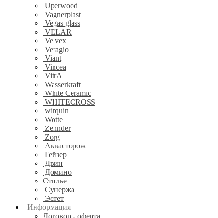
Uperwood
Vagnerplast
Vegas glass
VELAR
Velvex
Veragio
Viant
Vincea
VitrA
Wasserkraft
White Ceramic
WHITECROSS
wirquin
Wotte
Zehnder
Zorg
Аквасторож
Гейзер
Двин
Домино
Стилье
Сунержа
Эстет
Информация
Договор - оферта