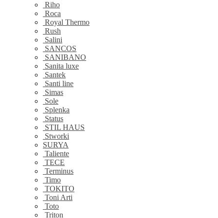
Riho
Roca
Royal Thermo
Rush
Salini
SANCOS
SANIBANO
Sanita luxe
Santek
Santi line
Simas
Sole
Splenka
Status
STIL HAUS
Stworki
SURYA
Taliente
TECE
Terminus
Timo
TOKITO
Toni Arti
Toto
Triton