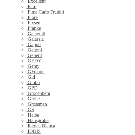
Excellent
Faro
Fima Carlo Frattini
Fiore
Fixsen
Franke
Galagutti
Galassia
Gappo
Gattoni
Geberit
GEDY
Gemy
GFmark
Gid
Globo
GPD
Grocenberg
Grohe
Grossman
GS
Haiba
Hansgrohe
Iberica Blanca
IDDIS