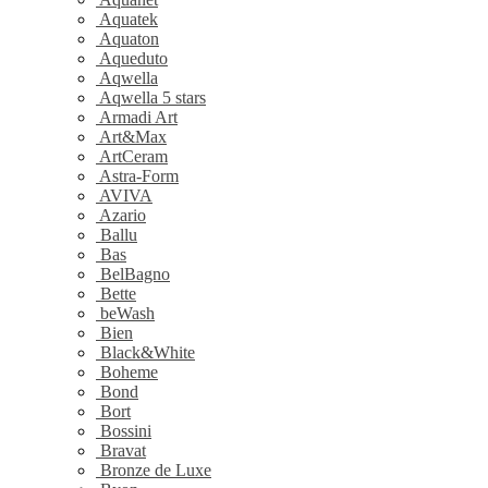
Aquatek
Aquaton
Aqueduto
Aqwella
Aqwella 5 stars
Armadi Art
Art&Max
ArtCeram
Astra-Form
AVIVA
Azario
Ballu
Bas
BelBagno
Bette
beWash
Bien
Black&White
Boheme
Bond
Bort
Bossini
Bravat
Bronze de Luxe