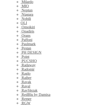
Milardo
MIO
Neptun
Niagara
Nobili
OLI
Omoikiri
Opadiris
Orans
Paffoni
Paulmark
Pestan
PH DESIGN
Point
PUCSHO
Radaway
Radomir
Raglo
Raiber
Ravak
Raval
RavSlezak
RedBlu by Damixa
Remer
RGW