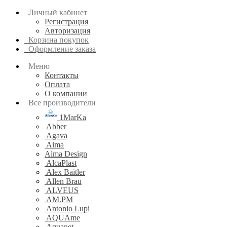
Личный кабинет
Регистрация
Авторизация
Корзина покупок
Оформление заказа
Меню
Контакты
Оплата
О компании
Все производители
1MarKa
Abber
Agava
Aima
Aima Design
AlcaPlast
Alex Baitler
Allen Brau
ALVEUS
AM.PM
Antonio Lupi
AQUAme
Aquanet