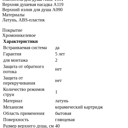
Верхняя душевая насадка A119
Верхний излив для душа A090
Материалы
Латунь, ABS-пластик
Покрытие
Хромоникелевое
Характеристики
Встраиваемая система
да
Гарантия
5 лет
для монтажа
2
Защита от обратного
нет
потока
Защита от
нет
перекручивания
Количество режимов
1
струи
Материал
латунь
Механизм
керамический картридж
Область применения
бытовая
Поверхность
глянцевая
Размер верхнего душа, см
40