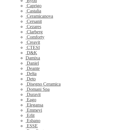
Byon
Caprigo
Castalia
Ceramicanova
Cersanit
Cezares
Clarberg
Comforty
Creavit
CTESI
D&K
Damixa
Daniel
Deante
Delta
Deto
Disegno Ceramica
Domani Spa
Duravit
Eago
Elegansa
Emmevi
Erlit
Esbano
ESSE