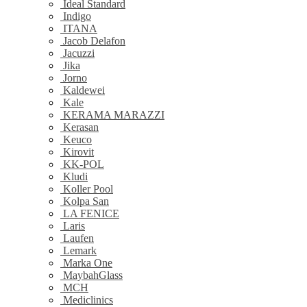
Ideal Standard
Indigo
ITANA
Jacob Delafon
Jacuzzi
Jika
Jorno
Kaldewei
Kale
KERAMA MARAZZI
Kerasan
Keuco
Kirovit
KK-POL
Kludi
Koller Pool
Kolpa San
LA FENICE
Laris
Laufen
Lemark
Marka One
MaybahGlass
MCH
Mediclinics