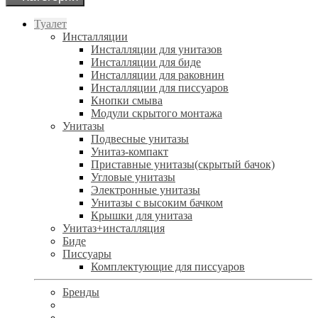
Туалет
Инсталляции
Инсталляции для унитазов
Инсталляции для биде
Инсталляции для раковнин
Инсталляции для писсуаров
Кнопки смыва
Модули скрытого монтажа
Унитазы
Подвесные унитазы
Унитаз-компакт
Приставные унитазы(скрытый бачок)
Угловые унитазы
Электронные унитазы
Унитазы с высоким бачком
Крышки для унитаза
Унитаз+инсталляция
Биде
Писсуары
Комплектующие для писсуаров
Бренды