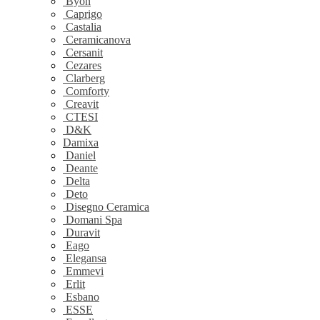
Byon
Caprigo
Castalia
Ceramicanova
Cersanit
Cezares
Clarberg
Comforty
Creavit
CTESI
D&K
Damixa
Daniel
Deante
Delta
Deto
Disegno Ceramica
Domani Spa
Duravit
Eago
Elegansa
Emmevi
Erlit
Esbano
ESSE