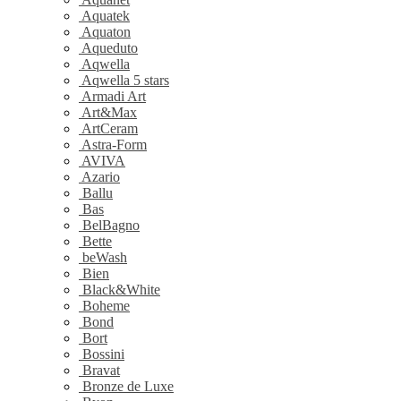
Aquatek
Aquaton
Aqueduto
Aqwella
Aqwella 5 stars
Armadi Art
Art&Max
ArtCeram
Astra-Form
AVIVA
Azario
Ballu
Bas
BelBagno
Bette
beWash
Bien
Black&White
Boheme
Bond
Bort
Bossini
Bravat
Bronze de Luxe