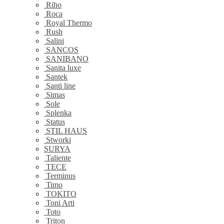
Riho
Roca
Royal Thermo
Rush
Salini
SANCOS
SANIBANO
Sanita luxe
Santek
Santi line
Simas
Sole
Splenka
Status
STIL HAUS
Stworki
SURYA
Taliente
TECE
Terminus
Timo
TOKITO
Toni Arti
Toto
Triton