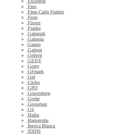
Excellent
Faro
Fima Carlo Frattini
Fiore
Fixsen
Franke
Galagutti
Galassia
Gappo
Gattoni
Geberit
GEDY
Gemy
GFmark
Gid
Globo
GPD
Grocenberg
Grohe
Grossman
GS
Haiba
Hansgrohe
Iberica Blanca
IDDIS