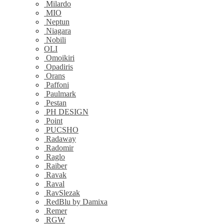
Milardo
MIO
Neptun
Niagara
Nobili
OLI
Omoikiri
Opadiris
Orans
Paffoni
Paulmark
Pestan
PH DESIGN
Point
PUCSHO
Radaway
Radomir
Raglo
Raiber
Ravak
Raval
RavSlezak
RedBlu by Damixa
Remer
RGW