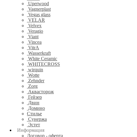
Uperwood
Vagnerplast
Vegas glass
VELAR
Velvex
Veragio
Viant
Vincea
VitrA
Wasserkraft
White Ceramic
WHITECROSS
wirquin
Wotte
Zehnder
Zorg
Аквасторож
Гейзер
Двин
Домино
Стилье
Сунержа
Эстет
Информация
Договор - оферта