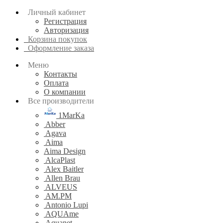
Личный кабинет
Регистрация
Авторизация
Корзина покупок
Оформление заказа
Меню
Контакты
Оплата
О компании
Все производители
1MarKa
Abber
Agava
Aima
Aima Design
AlcaPlast
Alex Baitler
Allen Brau
ALVEUS
AM.PM
Antonio Lupi
AQUAme
Aquanet