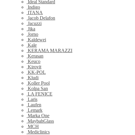
Ideal Standard
Indigo
ITANA
Jacob Delafon
Jacuzzi
Jika
Jorno
Kaldewei
Kale
KERAMA MARAZZI
Kerasan
Keuco
Kirovit
KK-POL
Kludi
Koller Pool
Kolpa San
LA FENICE
Laris
Laufen
Lemark
Marka One
MaybahGlass
MCH
Mediclinics