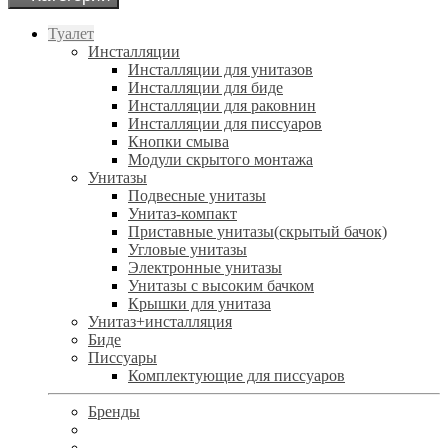
Туалет
Инсталляции
Инсталляции для унитазов
Инсталляции для биде
Инсталляции для раковнин
Инсталляции для писсуаров
Кнопки смыва
Модули скрытого монтажа
Унитазы
Подвесные унитазы
Унитаз-компакт
Приставные унитазы(скрытый бачок)
Угловые унитазы
Электронные унитазы
Унитазы с высоким бачком
Крышки для унитаза
Унитаз+инсталляция
Биде
Писсуары
Комплектующие для писсуаров
Бренды