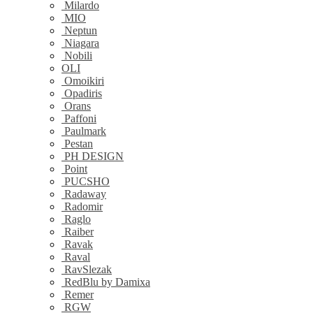
Milardo
MIO
Neptun
Niagara
Nobili
OLI
Omoikiri
Opadiris
Orans
Paffoni
Paulmark
Pestan
PH DESIGN
Point
PUCSHO
Radaway
Radomir
Raglo
Raiber
Ravak
Raval
RavSlezak
RedBlu by Damixa
Remer
RGW