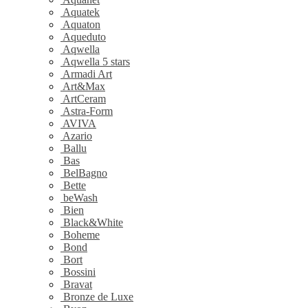
Aquatek
Aquaton
Aqueduto
Aqwella
Aqwella 5 stars
Armadi Art
Art&Max
ArtCeram
Astra-Form
AVIVA
Azario
Ballu
Bas
BelBagno
Bette
beWash
Bien
Black&White
Boheme
Bond
Bort
Bossini
Bravat
Bronze de Luxe