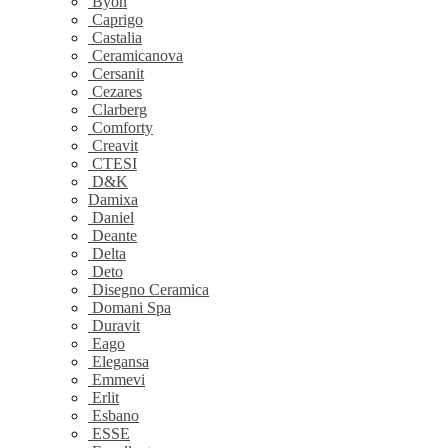
Byon
Caprigo
Castalia
Ceramicanova
Cersanit
Cezares
Clarberg
Comforty
Creavit
CTESI
D&K
Damixa
Daniel
Deante
Delta
Deto
Disegno Ceramica
Domani Spa
Duravit
Eago
Elegansa
Emmevi
Erlit
Esbano
ESSE