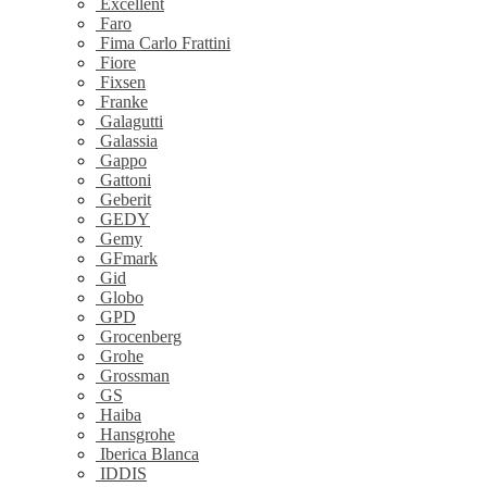
Excellent
Faro
Fima Carlo Frattini
Fiore
Fixsen
Franke
Galagutti
Galassia
Gappo
Gattoni
Geberit
GEDY
Gemy
GFmark
Gid
Globo
GPD
Grocenberg
Grohe
Grossman
GS
Haiba
Hansgrohe
Iberica Blanca
IDDIS