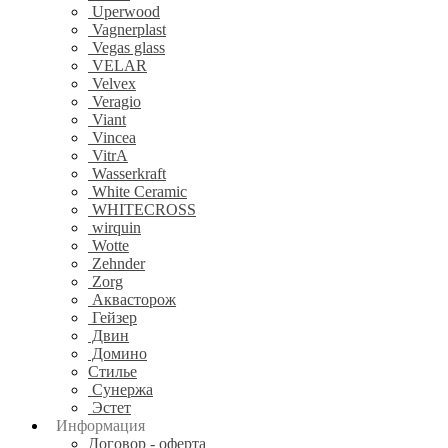
Uperwood
Vagnerplast
Vegas glass
VELAR
Velvex
Veragio
Viant
Vincea
VitrA
Wasserkraft
White Ceramic
WHITECROSS
wirquin
Wotte
Zehnder
Zorg
Аквасторож
Гейзер
Двин
Домино
Стилье
Сунержа
Эстет
Информация
Договор - оферта