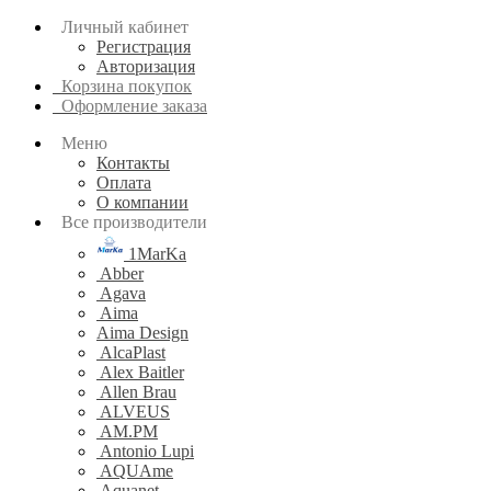
Личный кабинет
Регистрация
Авторизация
Корзина покупок
Оформление заказа
Меню
Контакты
Оплата
О компании
Все производители
1MarKa
Abber
Agava
Aima
Aima Design
AlcaPlast
Alex Baitler
Allen Brau
ALVEUS
AM.PM
Antonio Lupi
AQUAme
Aquanet