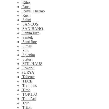
Riho
Roca
Royal Thermo
Rush
Salini
SANCOS
SANIBANO
Sanita luxe
Santek
Santi line
Simas
Sole
Splenka
Status
STIL HAUS
Stworki
SURYA
Taliente
TECE
Terminus
Timo
TOKITO
Toni Arti
Toto
Triton