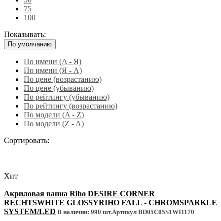
75
100
Показывать:
По умолчанию
По имени (A - Я)
По имени (Я - A)
По цене (возрастанию)
По цене (убыванию)
По рейтингу (убыванию)
По рейтингу (возрастанию)
По модели (A - Z)
По модели (Z - A)
Сортировать:
Хит
Акриловая ванна Riho DESIRE CORNER
RECHTSWHITE GLOSSYRIHO FALL - CHROMSPARKLE
SYSTEM/LED
В наличии: 990 шт.
Артикул BD05C05S1WI1170