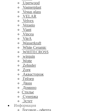
Uperwood
Vagnerplast
Vegas glass
VELAR
Velvex
Veragio
Viant
Vincea
VitrA
Wasserkraft
White Ceramic
WHITECROSS
wirquin
Wotte
Zehnder
Zorg
Аквасторож
Гейзер
Двин
Домино
Стилье
Сунержа
Эстет
Информация
Договор - оферта