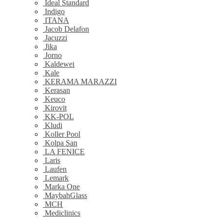
Ideal Standard
Indigo
ITANA
Jacob Delafon
Jacuzzi
Jika
Jorno
Kaldewei
Kale
KERAMA MARAZZI
Kerasan
Keuco
Kirovit
KK-POL
Kludi
Koller Pool
Kolpa San
LA FENICE
Laris
Laufen
Lemark
Marka One
MaybahGlass
MCH
Mediclinics