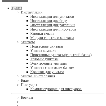
Туалет
Инсталляции
Инсталляции для унитазов
Инсталляции для биде
Инсталляции для раковнин
Инсталляции для писсуаров
Кнопки смыва
Модули скрытого монтажа
Унитазы
Подвесные унитазы
Унитаз-компакт
Приставные унитазы(скрытый бачок)
Угловые унитазы
Электронные унитазы
Унитазы с высоким бачком
Крышки для унитаза
Унитаз+инсталляция
Биде
Писсуары
Комплектующие для писсуаров
Бренды