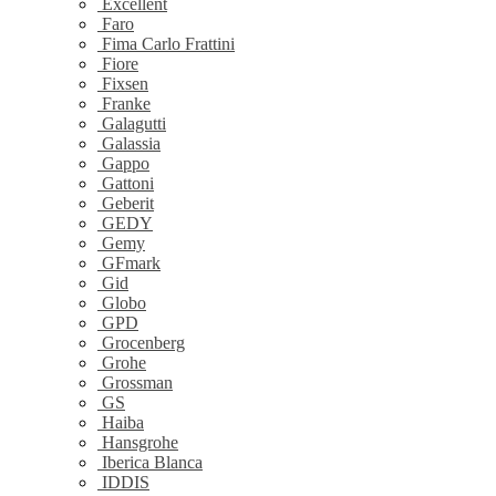
Excellent
Faro
Fima Carlo Frattini
Fiore
Fixsen
Franke
Galagutti
Galassia
Gappo
Gattoni
Geberit
GEDY
Gemy
GFmark
Gid
Globo
GPD
Grocenberg
Grohe
Grossman
GS
Haiba
Hansgrohe
Iberica Blanca
IDDIS