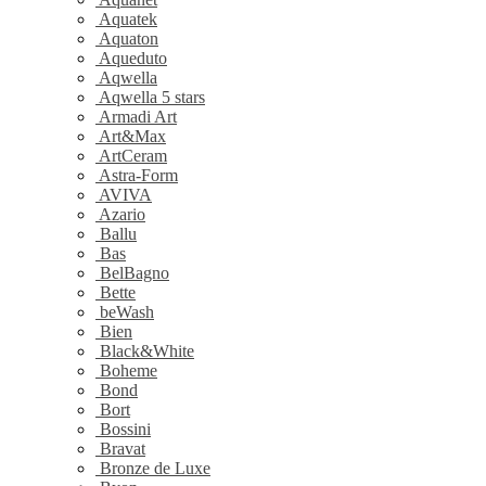
Aquatek
Aquaton
Aqueduto
Aqwella
Aqwella 5 stars
Armadi Art
Art&Max
ArtCeram
Astra-Form
AVIVA
Azario
Ballu
Bas
BelBagno
Bette
beWash
Bien
Black&White
Boheme
Bond
Bort
Bossini
Bravat
Bronze de Luxe