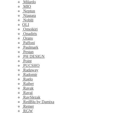
Milardo
MIO
Neptun
Niagara
Nobili
OLI
Omoikiri
Opadiris
Orans
Paffoni
Paulmark
Pestan
PH DESIGN
Point
PUCSHO
Radaway
Radomir
Raglo
Raiber
Ravak
Raval
RavSlezak
RedBlu by Damixa
Remer
RGW