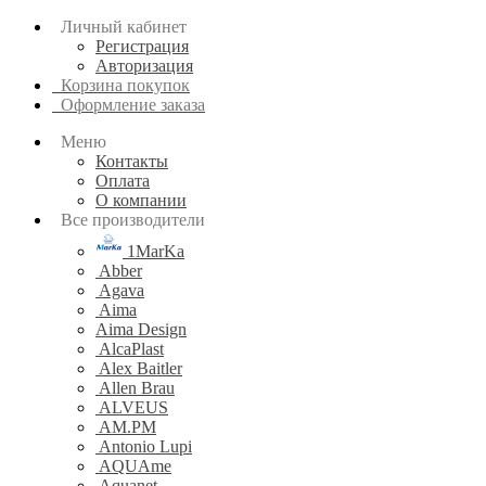
Личный кабинет
Регистрация
Авторизация
Корзина покупок
Оформление заказа
Меню
Контакты
Оплата
О компании
Все производители
1MarKa
Abber
Agava
Aima
Aima Design
AlcaPlast
Alex Baitler
Allen Brau
ALVEUS
AM.PM
Antonio Lupi
AQUAme
Aquanet