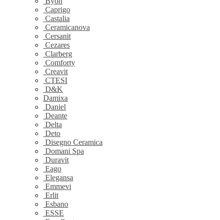
Byon
Caprigo
Castalia
Ceramicanova
Cersanit
Cezares
Clarberg
Comforty
Creavit
CTESI
D&K
Damixa
Daniel
Deante
Delta
Deto
Disegno Ceramica
Domani Spa
Duravit
Eago
Elegansa
Emmevi
Erlit
Esbano
ESSE