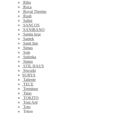
Riho
Roca
Royal Thermo
Rush
Salini
SANCOS
SANIBANO
Sanita luxe
Santek
Santi line
Simas
Sole
Splenka
Status
STIL HAUS
Stworki
SURYA
Taliente
TECE
Terminus
Timo
TOKITO
Toni Arti
Toto
Triton