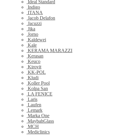
Ideal Standard
Indigo
ITANA
Jacob Delafon
Jacuzzi
Jika
Jorno
Kaldewei
Kale
KERAMA MARAZZI
Kerasan
Keuco
Kirovit
KK-POL
Kludi
Koller Pool
Kolpa San
LA FENICE
Laris
Laufen
Lemark
Marka One
MaybahGlass
MCH
Mediclinics