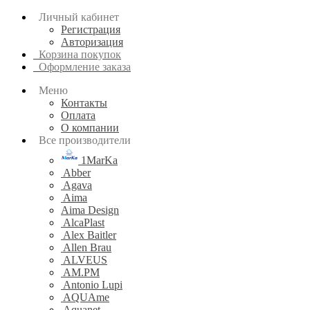
Личный кабинет
Регистрация
Авторизация
Корзина покупок
Оформление заказа
Меню
Контакты
Оплата
О компании
Все производители
1MarKa
Abber
Agava
Aima
Aima Design
AlcaPlast
Alex Baitler
Allen Brau
ALVEUS
AM.PM
Antonio Lupi
AQUAme
Aquanet