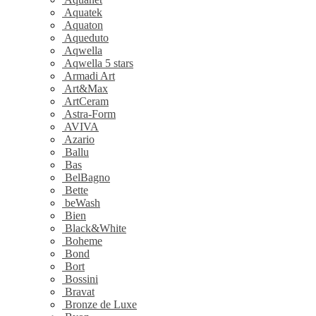
Aquatek
Aquaton
Aqueduto
Aqwella
Aqwella 5 stars
Armadi Art
Art&Max
ArtCeram
Astra-Form
AVIVA
Azario
Ballu
Bas
BelBagno
Bette
beWash
Bien
Black&White
Boheme
Bond
Bort
Bossini
Bravat
Bronze de Luxe