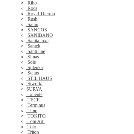
Riho
Roca
Royal Thermo
Rush
Salini
SANCOS
SANIBANO
Sanita luxe
Santek
Santi line
Simas
Sole
Splenka
Status
STIL HAUS
Stworki
SURYA
Taliente
TECE
Terminus
Timo
TOKITO
Toni Arti
Toto
Triton