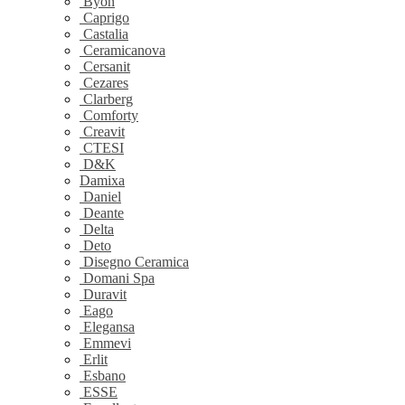
Byon
Caprigo
Castalia
Ceramicanova
Cersanit
Cezares
Clarberg
Comforty
Creavit
CTESI
D&K
Damixa
Daniel
Deante
Delta
Deto
Disegno Ceramica
Domani Spa
Duravit
Eago
Elegansa
Emmevi
Erlit
Esbano
ESSE