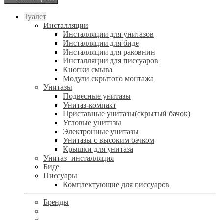
Туалет
Инсталляции
Инсталляции для унитазов
Инсталляции для биде
Инсталляции для раковнин
Инсталляции для писсуаров
Кнопки смыва
Модули скрытого монтажа
Унитазы
Подвесные унитазы
Унитаз-компакт
Приставные унитазы(скрытый бачок)
Угловые унитазы
Электронные унитазы
Унитазы с высоким бачком
Крышки для унитаза
Унитаз+инсталляция
Биде
Писсуары
Комплектующие для писсуаров
Бренды