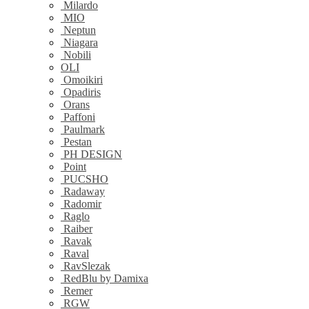
Milardo
MIO
Neptun
Niagara
Nobili
OLI
Omoikiri
Opadiris
Orans
Paffoni
Paulmark
Pestan
PH DESIGN
Point
PUCSHO
Radaway
Radomir
Raglo
Raiber
Ravak
Raval
RavSlezak
RedBlu by Damixa
Remer
RGW