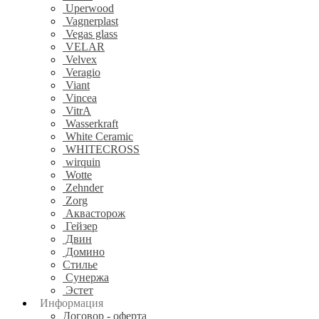
Uperwood
Vagnerplast
Vegas glass
VELAR
Velvex
Veragio
Viant
Vincea
VitrA
Wasserkraft
White Ceramic
WHITECROSS
wirquin
Wotte
Zehnder
Zorg
Аквасторож
Гейзер
Двин
Домино
Стилье
Сунержа
Эстет
Информация
Договор - оферта