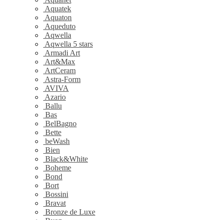
Aquatek
Aquaton
Aqueduto
Aqwella
Aqwella 5 stars
Armadi Art
Art&Max
ArtCeram
Astra-Form
AVIVA
Azario
Ballu
Bas
BelBagno
Bette
beWash
Bien
Black&White
Boheme
Bond
Bort
Bossini
Bravat
Bronze de Luxe