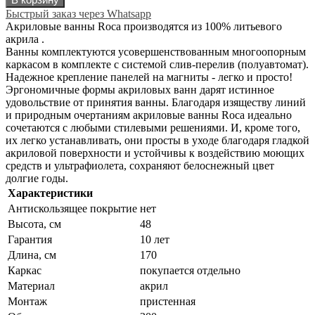
Быстрый заказ через Whatsapp
Акриловые ванны Roca производятся из 100% литьевого
акрила .
Ванны комплектуются усовершенствованным многоопорным
каркасом в комплекте с системой слив-перелив (полуавтомат).
Надежное крепление панелей на магниты - легко и просто!
Эргономичные формы акриловых ванн дарят истинное
удовольствие от принятия ванны. Благодаря изяществу линий
и природным очертаниям акриловые ванны Roca идеально
сочетаются с любыми стилевыми решениями. И, кроме того,
их легко устанавливать, они просты в уходе благодаря гладкой
акриловой поверхности и устойчивы к воздействию моющих
средств и ультрафиолета, сохраняют белоснежный цвет
долгие годы.
Характеристики
Антискользящее покрытие
нет
Высота, см
48
Гарантия
10 лет
Длина, см
170
Каркас
покупается отдельно
Материал
акрил
Монтаж
пристенная