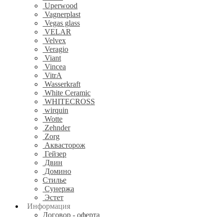
Uperwood
Vagnerplast
Vegas glass
VELAR
Velvex
Veragio
Viant
Vincea
VitrA
Wasserkraft
White Ceramic
WHITECROSS
wirquin
Wotte
Zehnder
Zorg
Аквасторож
Гейзер
Двин
Домино
Стилье
Сунержа
Эстет
Информация
Договор - оферта