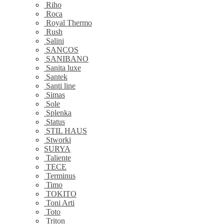
Riho
Roca
Royal Thermo
Rush
Salini
SANCOS
SANIBANO
Sanita luxe
Santek
Santi line
Simas
Sole
Splenka
Status
STIL HAUS
Stworki
SURYA
Taliente
TECE
Terminus
Timo
TOKITO
Toni Arti
Toto
Triton