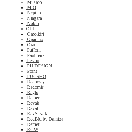
Milardo
MIO
Neptun
Niagara
Nobili
OLI
Omoikiri
Opadiris
Orans
Paffoni
Paulmark
Pestan
PH DESIGN
Point
PUCSHO
Radaway
Radomir
Raglo
Raiber
Ravak
Raval
RavSlezak
RedBlu by Damixa
Remer
RGW