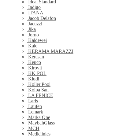
Ideal Standard
Indigo
ITANA
Jacob Delafon
Jacuzzi
Jika
Jorno
Kaldewei
Kale
KERAMA MARAZZI
Kerasan
Keuco
Kirovit
KK-POL
Kludi
Koller Pool
Kolpa San
LA FENICE
Laris
Laufen
Lemark
Marka One
MaybahGlass
MCH
Mediclinics