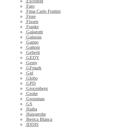
Excellent
Faro
Fima Carlo Frattini
Fiore
Fixsen
Franke
Galagutti
Galassia
Gappo
Gattoni
Geberit
GEDY
Gemy
GFmark
Gid
Globo
GPD
Grocenberg
Grohe
Grossman
GS
Haiba
Hansgrohe
Iberica Blanca
IDDIS