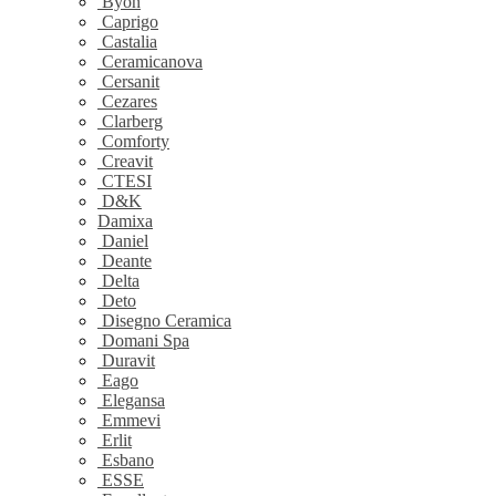
Byon
Caprigo
Castalia
Ceramicanova
Cersanit
Cezares
Clarberg
Comforty
Creavit
CTESI
D&K
Damixa
Daniel
Deante
Delta
Deto
Disegno Ceramica
Domani Spa
Duravit
Eago
Elegansa
Emmevi
Erlit
Esbano
ESSE