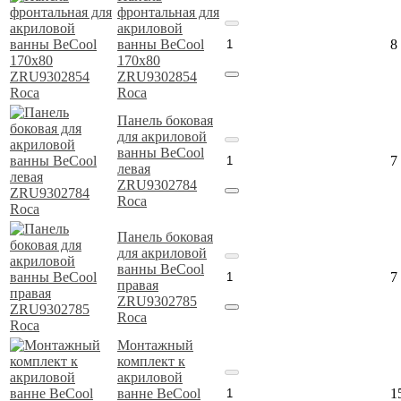
фронтальная для
акриловой
ванны BeCool
8
170х80
ZRU9302854
Roca
Панель боковая
для акриловой
ванны BeCool
7
левая
ZRU9302784
Roca
Панель боковая
для акриловой
ванны BeCool
7
правая
ZRU9302785
Roca
Монтажный
комплект к
акриловой
ванне BeCool
1