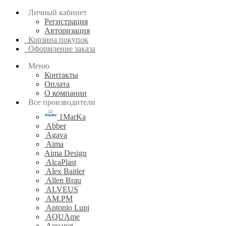
Личный кабинет
Регистрация
Авторизация
Корзина покупок
Оформление заказа
Меню
Контакты
Оплата
О компании
Все производители
1MarKa
Abber
Agava
Aima
Aima Design
AlcaPlast
Alex Baitler
Allen Brau
ALVEUS
AM.PM
Antonio Lupi
AQUAme
Aquanet