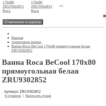
170х80
ZRU9302853
Roca
8
Отмеченное в корзину
Ванная
Акриловые ванны
Ванна Roca BeCool 170x80 прямоугольная белая
ZRU9302852
Ванна Roca BeCool 170x80
прямоугольная белая
ZRU9302852
Артикул: ZRU9302852
0 отзывов
|
Написать отзыв