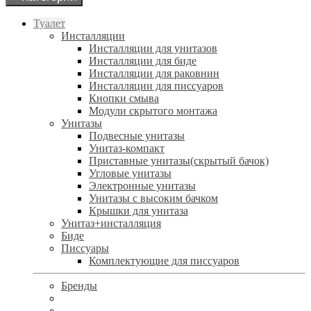
Туалет
Инсталляции
Инсталляции для унитазов
Инсталляции для биде
Инсталляции для раковнин
Инсталляции для писсуаров
Кнопки смыва
Модули скрытого монтажа
Унитазы
Подвесные унитазы
Унитаз-компакт
Приставные унитазы(скрытый бачок)
Угловые унитазы
Электронные унитазы
Унитазы с высоким бачком
Крышки для унитаза
Унитаз+инсталляция
Биде
Писсуары
Комплектующие для писсуаров
Бренды