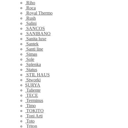
Riho
Roca
Royal Thermo
Rush
Salini
SANCOS
SANIBANO
Sanita luxe
Santek
Santi line
Simas
Sole
Splenka
Status
STIL HAUS
Stworki
SURYA
Taliente
TECE
Terminus
Timo
TOKITO
Toni Arti
Toto
Triton