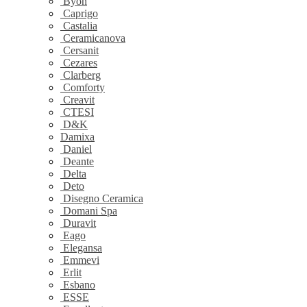
Byon
Caprigo
Castalia
Ceramicanova
Cersanit
Cezares
Clarberg
Comforty
Creavit
CTESI
D&K
Damixa
Daniel
Deante
Delta
Deto
Disegno Ceramica
Domani Spa
Duravit
Eago
Elegansa
Emmevi
Erlit
Esbano
ESSE