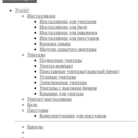
Туалет
Инсталляции
Инсталляции для унитазов
Инсталляции для биде
Инсталляции для раковнин
Инсталляции для писсуаров
Кнопки смыва
Модули скрытого монтажа
Унитазы
Подвесные унитазы
Унитаз-компакт
Приставные унитазы(скрытый бачок)
Угловые унитазы
Электронные унитазы
Унитазы с высоким бачком
Крышки для унитаза
Унитаз+инсталляция
Биде
Писсуары
Комплектующие для писсуаров
Бренды