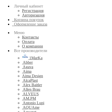
Личный кабинет
Регистрация
Авторизация
Корзина покупок
Оформление заказа
Меню
Контакты
Оплата
О компании
Все производители
1MarKa
Abber
Agava
Aima
Aima Design
AlcaPlast
Alex Baitler
Allen Brau
ALVEUS
AM.PM
Antonio Lupi
AQUAme
Aquanet