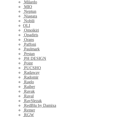
Milardo
MIO
Neptun
Niagara
Nobili
OLI
Omoikiri
Opadiris
Orans
Paffoni
Paulmark
Pestan
PH DESIGN
Point
PUCSHO
Radaway
Radomir
Raglo
Raiber
Ravak
Raval
RavSlezak
RedBlu by Damixa
Remer
RGW