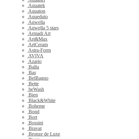
Aquatek
Aquaton
Aqueduto
Aqwella
Aqwella 5 stars
Armadi Art
Art&Max
ArtCeram
Astra-Form
AVIVA
Azario
Ballu
Bas
BelBagno
Bette
beWash
Bien
Black&White
Boheme
Bond
Bort
Bossini
Bravat
Bronze de Luxe