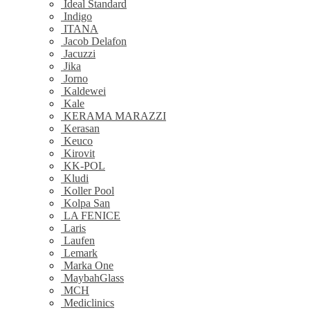
Ideal Standard
Indigo
ITANA
Jacob Delafon
Jacuzzi
Jika
Jorno
Kaldewei
Kale
KERAMA MARAZZI
Kerasan
Keuco
Kirovit
KK-POL
Kludi
Koller Pool
Kolpa San
LA FENICE
Laris
Laufen
Lemark
Marka One
MaybahGlass
MCH
Mediclinics