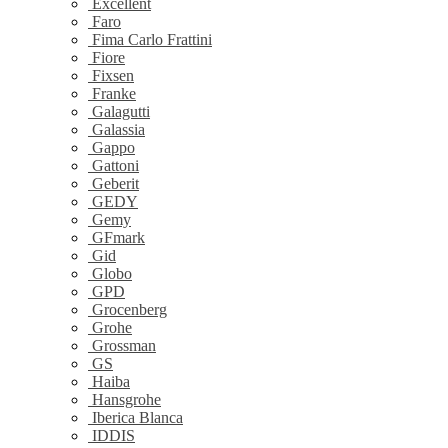
Excellent
Faro
Fima Carlo Frattini
Fiore
Fixsen
Franke
Galagutti
Galassia
Gappo
Gattoni
Geberit
GEDY
Gemy
GFmark
Gid
Globo
GPD
Grocenberg
Grohe
Grossman
GS
Haiba
Hansgrohe
Iberica Blanca
IDDIS