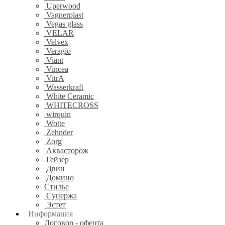
Uperwood
Vagnerplast
Vegas glass
VELAR
Velvex
Veragio
Viant
Vincea
VitrA
Wasserkraft
White Ceramic
WHITECROSS
wirquin
Wotte
Zehnder
Zorg
Аквасторож
Гейзер
Двин
Домино
Стилье
Сунержа
Эстет
Информация
Договор - оферта