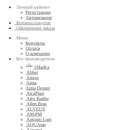
Личный кабинет
Регистрация
Авторизация
Корзина покупок
Оформление заказа
Меню
Контакты
Оплата
О компании
Все производители
1MarKa
Abber
Agava
Aima
Aima Design
AlcaPlast
Alex Baitler
Allen Brau
ALVEUS
AM.PM
Antonio Lupi
AQUAme
Aquanet