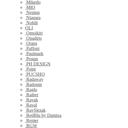
Milardo
MIO
Neptun
Niagara
Nobili
OLI
Omoikiri
Opadiris
Orans
Paffoni
Paulmark
Pestan
PH DESIGN
Point
PUCSHO
Radaway
Radomir
Raglo
Raiber
Ravak
Raval
RavSlezak
RedBlu by Damixa
Remer
RGW