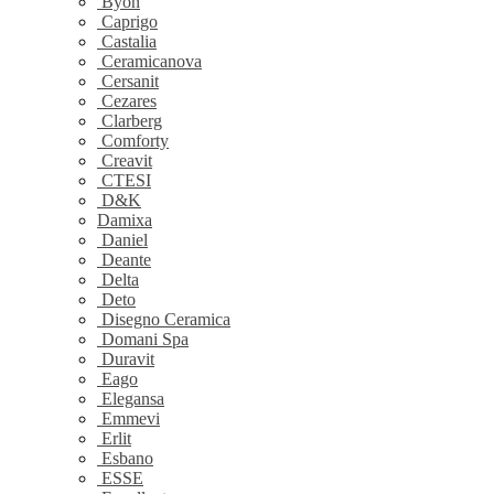
Byon
Caprigo
Castalia
Ceramicanova
Cersanit
Cezares
Clarberg
Comforty
Creavit
CTESI
D&K
Damixa
Daniel
Deante
Delta
Deto
Disegno Ceramica
Domani Spa
Duravit
Eago
Elegansa
Emmevi
Erlit
Esbano
ESSE