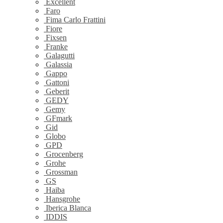
Excellent
Faro
Fima Carlo Frattini
Fiore
Fixsen
Franke
Galagutti
Galassia
Gappo
Gattoni
Geberit
GEDY
Gemy
GFmark
Gid
Globo
GPD
Grocenberg
Grohe
Grossman
GS
Haiba
Hansgrohe
Iberica Blanca
IDDIS