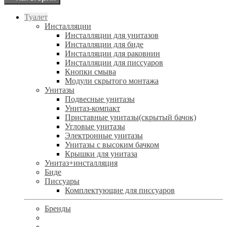
Туалет
Инсталляции
Инсталляции для унитазов
Инсталляции для биде
Инсталляции для раковнин
Инсталляции для писсуаров
Кнопки смыва
Модули скрытого монтажа
Унитазы
Подвесные унитазы
Унитаз-компакт
Приставные унитазы(скрытый бачок)
Угловые унитазы
Электронные унитазы
Унитазы с высоким бачком
Крышки для унитаза
Унитаз+инсталляция
Биде
Писсуары
Комплектующие для писсуаров
Бренды