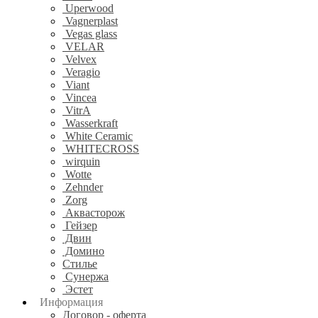
Uperwood
Vagnerplast
Vegas glass
VELAR
Velvex
Veragio
Viant
Vincea
VitrA
Wasserkraft
White Ceramic
WHITECROSS
wirquin
Wotte
Zehnder
Zorg
Аквасторож
Гейзер
Двин
Домино
Стилье
Сунержа
Эстет
Информация
Договор - оферта