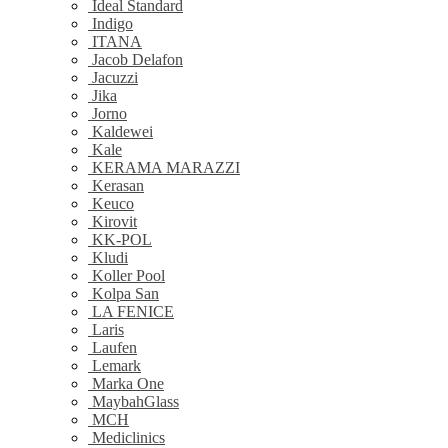
Ideal Standard
Indigo
ITANA
Jacob Delafon
Jacuzzi
Jika
Jorno
Kaldewei
Kale
KERAMA MARAZZI
Kerasan
Keuco
Kirovit
KK-POL
Kludi
Koller Pool
Kolpa San
LA FENICE
Laris
Laufen
Lemark
Marka One
MaybahGlass
MCH
Mediclinics