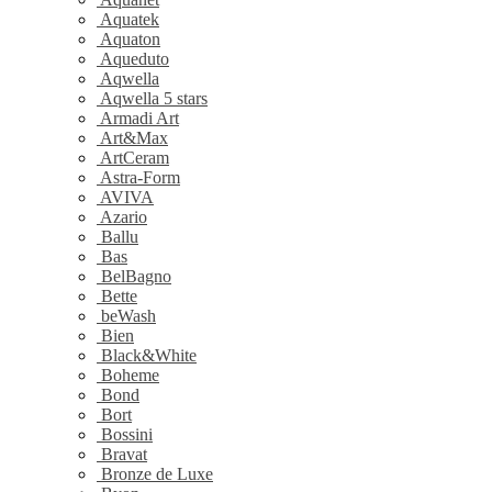
Aquatek
Aquaton
Aqueduto
Aqwella
Aqwella 5 stars
Armadi Art
Art&Max
ArtCeram
Astra-Form
AVIVA
Azario
Ballu
Bas
BelBagno
Bette
beWash
Bien
Black&White
Boheme
Bond
Bort
Bossini
Bravat
Bronze de Luxe