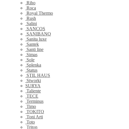
Riho
Roca
Royal Thermo
Rush
Salini
SANCOS
SANIBANO
Sanita luxe
Santek
Santi line
Simas
Sole
Splenka
Status
STIL HAUS
Stworki
SURYA
Taliente
TECE
Terminus
Timo
TOKITO
Toni Arti
Toto
Triton