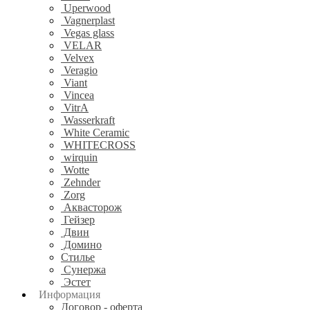
Uperwood
Vagnerplast
Vegas glass
VELAR
Velvex
Veragio
Viant
Vincea
VitrA
Wasserkraft
White Ceramic
WHITECROSS
wirquin
Wotte
Zehnder
Zorg
Аквасторож
Гейзер
Двин
Домино
Стилье
Сунержа
Эстет
Информация
Договор - оферта