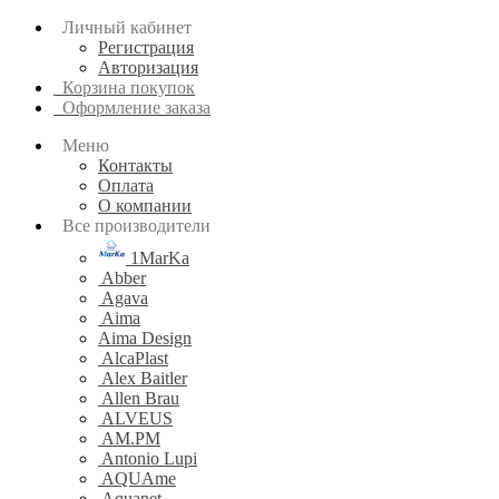
Личный кабинет
Регистрация
Авторизация
Корзина покупок
Оформление заказа
Меню
Контакты
Оплата
О компании
Все производители
1MarKa
Abber
Agava
Aima
Aima Design
AlcaPlast
Alex Baitler
Allen Brau
ALVEUS
AM.PM
Antonio Lupi
AQUAme
Aquanet