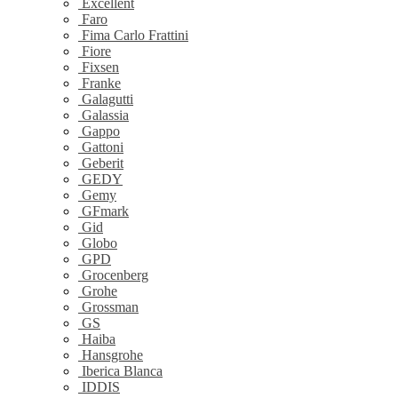
Excellent
Faro
Fima Carlo Frattini
Fiore
Fixsen
Franke
Galagutti
Galassia
Gappo
Gattoni
Geberit
GEDY
Gemy
GFmark
Gid
Globo
GPD
Grocenberg
Grohe
Grossman
GS
Haiba
Hansgrohe
Iberica Blanca
IDDIS