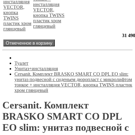
инсталляция
VECTOR,
кнопка TWINS
пластик хром
глянцевый
31 49
Отмеченное в корзину
Туалет
Унитаз+инсталляция
Cersanit. Комплект BRASKO SMART CO DPL EO slim:
унитаз подвесной с сиденьем дюропласт с микролифтом
тонкое + инсталляция VECTOR, кнопка TWINS пластик
хром глянцевый
Cersanit. Комплект
BRASKO SMART CO DPL
EO slim: унитаз подвесной с