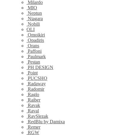
Milardo
MIO
Neptun
Niagara
Nobili
OLI
Omoikiri
Opadiris
Orans
Paffoni
Paulmark
Pestan
PH DESIGN
Point
PUCSHO
Radaway
Radomir
Raglo
Raiber
Ravak
Raval
RavSlezak
RedBlu by Damixa
Remer
RGW