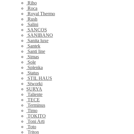
Riho
Roca
Royal Thermo
Rush
Salini
SANCOS
SANIBANO
Sanita luxe
Santek
Santi line
Simas
Sole
Splenka
Status
STIL HAUS
Stworki
SURYA
Taliente
TECE
Terminus
Timo
TOKITO
Toni Arti
Toto
Triton