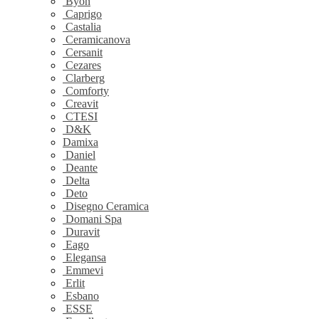
Byon
Caprigo
Castalia
Ceramicanova
Cersanit
Cezares
Clarberg
Comforty
Creavit
CTESI
D&K
Damixa
Daniel
Deante
Delta
Deto
Disegno Ceramica
Domani Spa
Duravit
Eago
Elegansa
Emmevi
Erlit
Esbano
ESSE