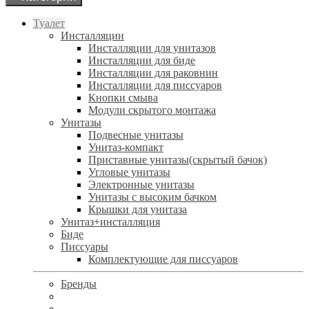
Туалет
Инсталляции
Инсталляции для унитазов
Инсталляции для биде
Инсталляции для раковнин
Инсталляции для писсуаров
Кнопки смыва
Модули скрытого монтажа
Унитазы
Подвесные унитазы
Унитаз-компакт
Приставные унитазы(скрытый бачок)
Угловые унитазы
Электронные унитазы
Унитазы с высоким бачком
Крышки для унитаза
Унитаз+инсталляция
Биде
Писсуары
Комплектующие для писсуаров
Бренды