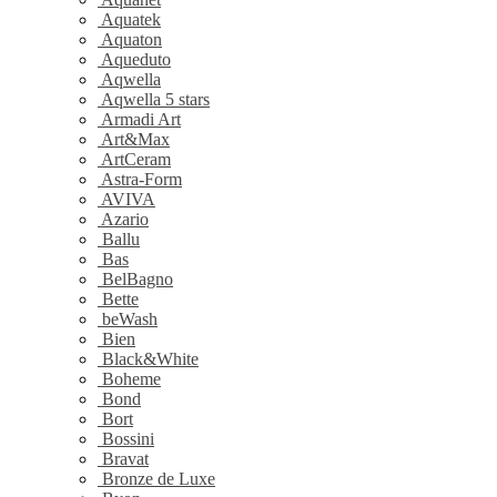
Aquatek
Aquaton
Aqueduto
Aqwella
Aqwella 5 stars
Armadi Art
Art&Max
ArtCeram
Astra-Form
AVIVA
Azario
Ballu
Bas
BelBagno
Bette
beWash
Bien
Black&White
Boheme
Bond
Bort
Bossini
Bravat
Bronze de Luxe