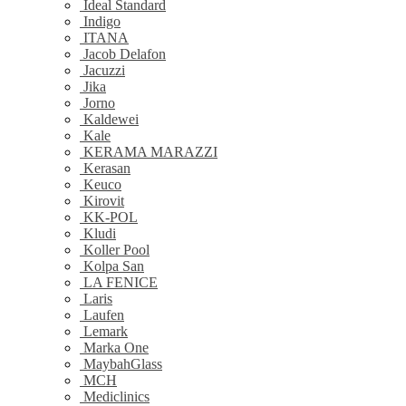
Ideal Standard
Indigo
ITANA
Jacob Delafon
Jacuzzi
Jika
Jorno
Kaldewei
Kale
KERAMA MARAZZI
Kerasan
Keuco
Kirovit
KK-POL
Kludi
Koller Pool
Kolpa San
LA FENICE
Laris
Laufen
Lemark
Marka One
MaybahGlass
MCH
Mediclinics