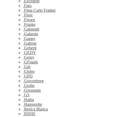
Excellent
Faro
Fima Carlo Frattini
Fiore
Fixsen
Franke
Galagutti
Galassia
Gappo
Gattoni
Geberit
GEDY
Gemy
GFmark
Gid
Globo
GPD
Grocenberg
Grohe
Grossman
GS
Haiba
Hansgrohe
Iberica Blanca
IDDIS