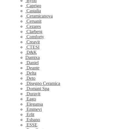
Byon
Caprigo
Castalia
Ceramicanova
Cersanit
Cezares
Clarberg
Comforty
Creavit
CTESI
D&K
Damixa
Daniel
Deante
Delta
Deto
Disegno Ceramica
Domani Spa
Duravit
Eago
Elegansa
Emmevi
Erlit
Esbano
ESSE