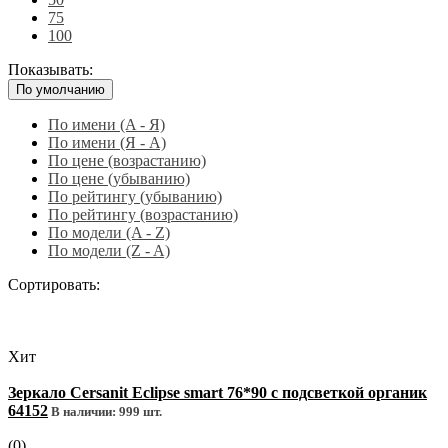
75
100
Показывать:
По умолчанию
По имени (A - Я)
По имени (Я - A)
По цене (возрастанию)
По цене (убыванию)
По рейтингу (убыванию)
По рейтингу (возрастанию)
По модели (A - Z)
По модели (Z - A)
Сортировать:
Хит
Зеркало Cersanit Eclipse smart 76*90 с подсветкой органик
64152
В наличии: 999 шт.
(0)