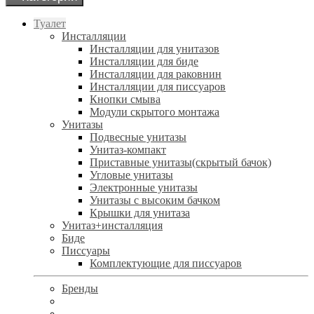
Туалет
Инсталляции
Инсталляции для унитазов
Инсталляции для биде
Инсталляции для раковнин
Инсталляции для писсуаров
Кнопки смыва
Модули скрытого монтажа
Унитазы
Подвесные унитазы
Унитаз-компакт
Приставные унитазы(скрытый бачок)
Угловые унитазы
Электронные унитазы
Унитазы с высоким бачком
Крышки для унитаза
Унитаз+инсталляция
Биде
Писсуары
Комплектующие для писсуаров
Бренды