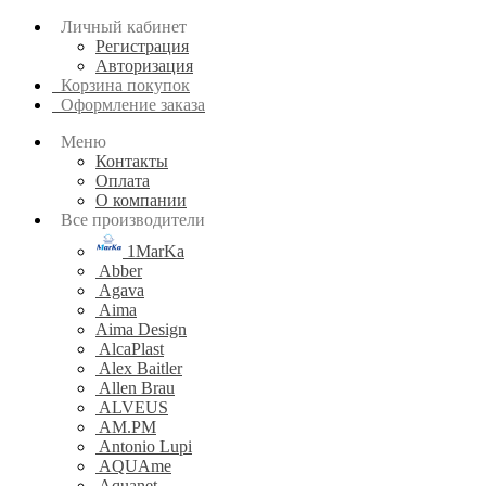
Личный кабинет
Регистрация
Авторизация
Корзина покупок
Оформление заказа
Меню
Контакты
Оплата
О компании
Все производители
1MarKa
Abber
Agava
Aima
Aima Design
AlcaPlast
Alex Baitler
Allen Brau
ALVEUS
AM.PM
Antonio Lupi
AQUAme
Aquanet