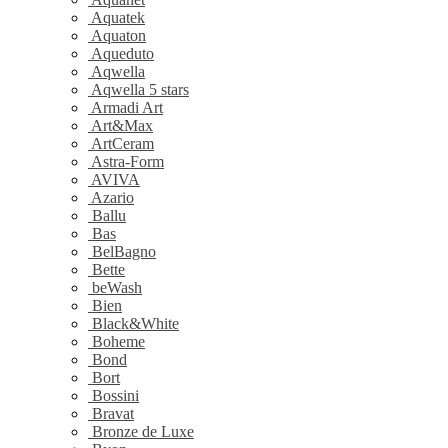
Aquatek
Aquaton
Aqueduto
Aqwella
Aqwella 5 stars
Armadi Art
Art&Max
ArtCeram
Astra-Form
AVIVA
Azario
Ballu
Bas
BelBagno
Bette
beWash
Bien
Black&White
Boheme
Bond
Bort
Bossini
Bravat
Bronze de Luxe