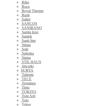
Riho
Roca
Royal Thermo
Rush
Salini
SANCOS
SANIBANO
Sanita luxe
Santek
Santi line
Simas
Sole
Splenka
Status
STIL HAUS
Stworki
SURYA
Taliente
TECE
Terminus
Timo
TOKITO
Toni Arti
Toto
Triton