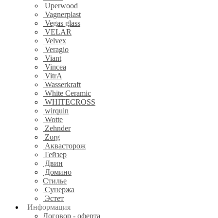
Uperwood
Vagnerplast
Vegas glass
VELAR
Velvex
Veragio
Viant
Vincea
VitrA
Wasserkraft
White Ceramic
WHITECROSS
wirquin
Wotte
Zehnder
Zorg
Аквасторож
Гейзер
Двин
Домино
Стилье
Сунержа
Эстет
Информация
Договор - оферта