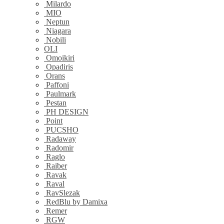
Milardo
MIO
Neptun
Niagara
Nobili
OLI
Omoikiri
Opadiris
Orans
Paffoni
Paulmark
Pestan
PH DESIGN
Point
PUCSHO
Radaway
Radomir
Raglo
Raiber
Ravak
Raval
RavSlezak
RedBlu by Damixa
Remer
RGW