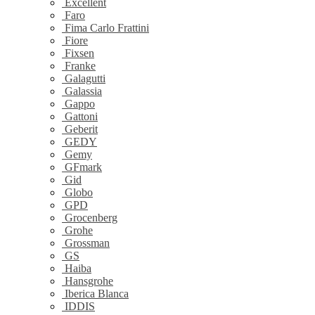
Excellent
Faro
Fima Carlo Frattini
Fiore
Fixsen
Franke
Galagutti
Galassia
Gappo
Gattoni
Geberit
GEDY
Gemy
GFmark
Gid
Globo
GPD
Grocenberg
Grohe
Grossman
GS
Haiba
Hansgrohe
Iberica Blanca
IDDIS