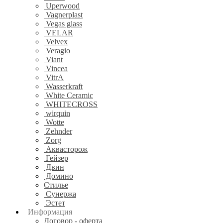
Uperwood
Vagnerplast
Vegas glass
VELAR
Velvex
Veragio
Viant
Vincea
VitrA
Wasserkraft
White Ceramic
WHITECROSS
wirquin
Wotte
Zehnder
Zorg
Аквасторож
Гейзер
Двин
Домино
Стилье
Сунержа
Эстет
Информация
Договор - оферта