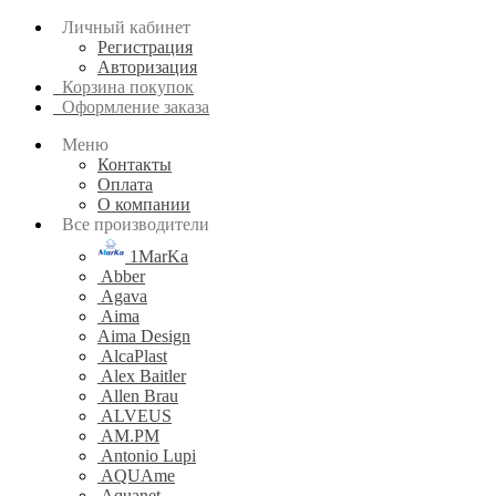
Личный кабинет
Регистрация
Авторизация
Корзина покупок
Оформление заказа
Меню
Контакты
Оплата
О компании
Все производители
1MarKa
Abber
Agava
Aima
Aima Design
AlcaPlast
Alex Baitler
Allen Brau
ALVEUS
AM.PM
Antonio Lupi
AQUAme
Aquanet