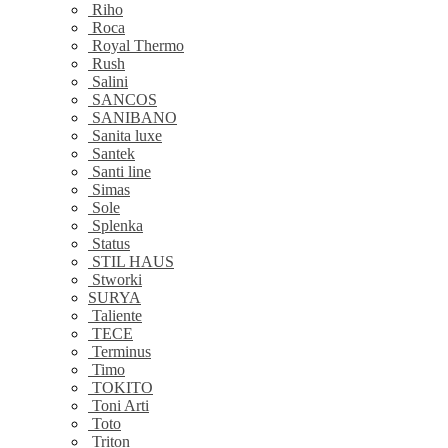
Riho
Roca
Royal Thermo
Rush
Salini
SANCOS
SANIBANO
Sanita luxe
Santek
Santi line
Simas
Sole
Splenka
Status
STIL HAUS
Stworki
SURYA
Taliente
TECE
Terminus
Timo
TOKITO
Toni Arti
Toto
Triton