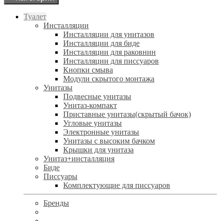
Туалет
Инсталляции
Инсталляции для унитазов
Инсталляции для биде
Инсталляции для раковнин
Инсталляции для писсуаров
Кнопки смыва
Модули скрытого монтажа
Унитазы
Подвесные унитазы
Унитаз-компакт
Приставные унитазы(скрытый бачок)
Угловые унитазы
Электронные унитазы
Унитазы с высоким бачком
Крышки для унитаза
Унитаз+инсталляция
Биде
Писсуары
Комплектующие для писсуаров
Бренды