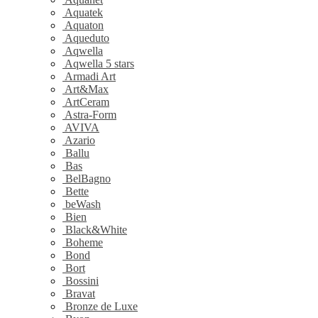
Aquatek
Aquaton
Aqueduto
Aqwella
Aqwella 5 stars
Armadi Art
Art&Max
ArtCeram
Astra-Form
AVIVA
Azario
Ballu
Bas
BelBagno
Bette
beWash
Bien
Black&White
Boheme
Bond
Bort
Bossini
Bravat
Bronze de Luxe