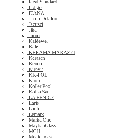
Ideal Standard
Indigo
ITANA
Jacob Delafon
Jacuzzi
Jika
Jorno
Kaldewei
Kale
KERAMA MARAZZI
Kerasan
Keuco
Kirovit
KK-POL
Kludi
Koller Pool
Kolpa San
LA FENICE
Laris
Laufen
Lemark
Marka One
MaybahGlass
MCH
Mediclinics