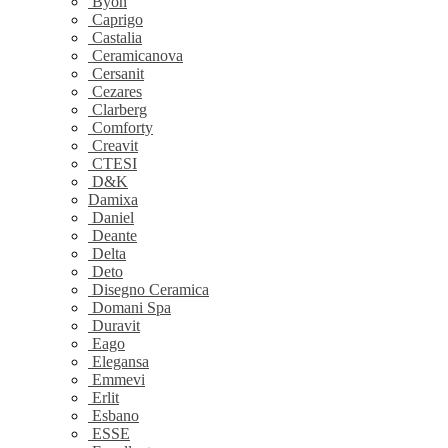
Byon
Caprigo
Castalia
Ceramicanova
Cersanit
Cezares
Clarberg
Comforty
Creavit
CTESI
D&K
Damixa
Daniel
Deante
Delta
Deto
Disegno Ceramica
Domani Spa
Duravit
Eago
Elegansa
Emmevi
Erlit
Esbano
ESSE