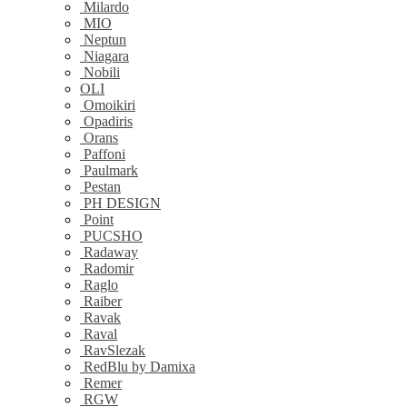
Milardo
MIO
Neptun
Niagara
Nobili
OLI
Omoikiri
Opadiris
Orans
Paffoni
Paulmark
Pestan
PH DESIGN
Point
PUCSHO
Radaway
Radomir
Raglo
Raiber
Ravak
Raval
RavSlezak
RedBlu by Damixa
Remer
RGW