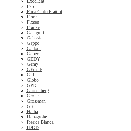
Excellent
Faro
Fima Carlo Frattini
Fiore
Fixsen
Franke
Galagutti
Galassia
Gappo
Gattoni
Geberit
GEDY
Gemy
GFmark
Gid
Globo
GPD
Grocenberg
Grohe
Grossman
GS
Haiba
Hansgrohe
Iberica Blanca
IDDIS