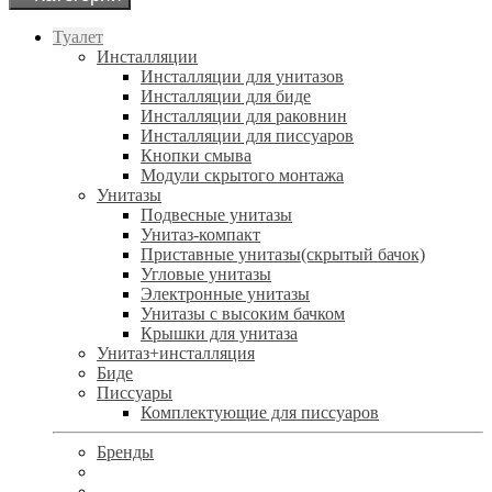
Туалет
Инсталляции
Инсталляции для унитазов
Инсталляции для биде
Инсталляции для раковнин
Инсталляции для писсуаров
Кнопки смыва
Модули скрытого монтажа
Унитазы
Подвесные унитазы
Унитаз-компакт
Приставные унитазы(скрытый бачок)
Угловые унитазы
Электронные унитазы
Унитазы с высоким бачком
Крышки для унитаза
Унитаз+инсталляция
Биде
Писсуары
Комплектующие для писсуаров
Бренды