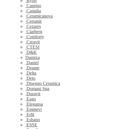
Byon
Caprigo
Castalia
Ceramicanova
Cersanit
Cezares
Clarberg
Comforty
Creavit
CTESI
D&K
Damixa
Daniel
Deante
Delta
Deto
Disegno Ceramica
Domani Spa
Duravit
Eago
Elegansa
Emmevi
Erlit
Esbano
ESSE