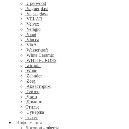
Uperwood
Vagnerplast
Vegas glass
VELAR
Velvex
Veragio
Viant
Vincea
VitrA
Wasserkraft
White Ceramic
WHITECROSS
wirquin
Wotte
Zehnder
Zorg
Аквасторож
Гейзер
Двин
Домино
Стилье
Сунержа
Эстет
Информация
Договор - оферта