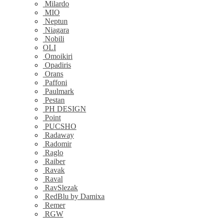
Milardo
MIO
Neptun
Niagara
Nobili
OLI
Omoikiri
Opadiris
Orans
Paffoni
Paulmark
Pestan
PH DESIGN
Point
PUCSHO
Radaway
Radomir
Raglo
Raiber
Ravak
Raval
RavSlezak
RedBlu by Damixa
Remer
RGW