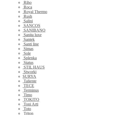
Riho
Roca
Royal Thermo
Rush
Salini
SANCOS
SANIBANO
Sanita luxe
Santek
Santi line
Simas
Sole
Splenka
Status
STIL HAUS
Stworki
SURYA
Taliente
TECE
Terminus
Timo
TOKITO
Toni Arti
Toto
Triton