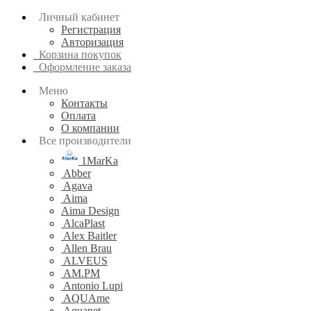
Личный кабинет
Регистрация
Авторизация
Корзина покупок
Оформление заказа
Меню
Контакты
Оплата
О компании
Все производители
1MarKa
Abber
Agava
Aima
Aima Design
AlcaPlast
Alex Baitler
Allen Brau
ALVEUS
AM.PM
Antonio Lupi
AQUAme
Aquanet