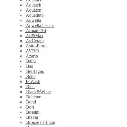
Aquatek
Aquaton
Aqueduto
Aqwella
Aqwella 5 stars
Armadi Art
Art&Max
ArtCeram
Astra-Form
AVIVA
Azario
Ballu
Bas
BelBagno
Bette
beWash
Bien
Black&White
Boheme
Bond
Bort
Bossini
Bravat
Bronze de Luxe