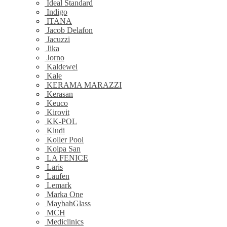
Ideal Standard
Indigo
ITANA
Jacob Delafon
Jacuzzi
Jika
Jorno
Kaldewei
Kale
KERAMA MARAZZI
Kerasan
Keuco
Kirovit
KK-POL
Kludi
Koller Pool
Kolpa San
LA FENICE
Laris
Laufen
Lemark
Marka One
MaybahGlass
MCH
Mediclinics