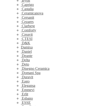
Byon
Caprigo
Castalia
Ceramicanova
Cersanit
Cezares
Clarberg
Comforty
Creavit
CTESI
D&K
Damixa
Daniel
Deante
Delta
Deto
Disegno Ceramica
Domani Spa
Duravit
Eago
Elegansa
Emmevi
Erlit
Esbano
ESSE