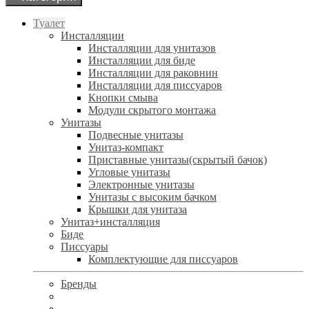
Туалет
Инсталляции
Инсталляции для унитазов
Инсталляции для биде
Инсталляции для раковнин
Инсталляции для писсуаров
Кнопки смыва
Модули скрытого монтажа
Унитазы
Подвесные унитазы
Унитаз-компакт
Приставные унитазы(скрытый бачок)
Угловые унитазы
Электронные унитазы
Унитазы с высоким бачком
Крышки для унитаза
Унитаз+инсталляция
Биде
Писсуары
Комплектующие для писсуаров
Бренды