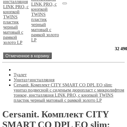
LINK PRO, с
кнопкой
TWINS
пластик
черный
матовый с
рамкой золото
LP
32 49
Отмеченное в корзину
Туалет
Унитаз+инсталляция
Cersanit. Комплект CITY SMART CO DPL EO slim:
унитаз подвесной с сиденьем дюропласт с микролифтом
тонкое, инсталляция LINK PRO, с кнопкой TWINS
пластик черный матовый с рамкой золото LP
Cersanit. Комплект CITY
SMART CO DPL EO slim: