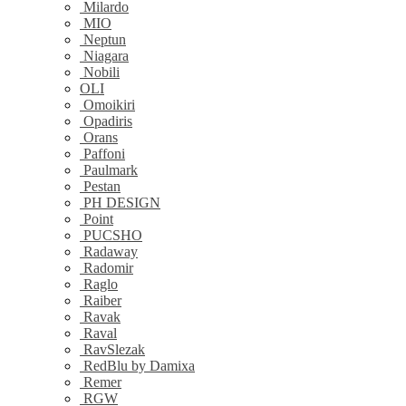
Milardo
MIO
Neptun
Niagara
Nobili
OLI
Omoikiri
Opadiris
Orans
Paffoni
Paulmark
Pestan
PH DESIGN
Point
PUCSHO
Radaway
Radomir
Raglo
Raiber
Ravak
Raval
RavSlezak
RedBlu by Damixa
Remer
RGW