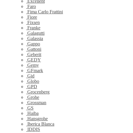
Excellent
Faro
Fima Carlo Frattini
Fiore
Fixsen
Franke
Galagutti
Galassia
Gappo
Gattoni
Geberit
GEDY
Gemy
GFmark
Gid
Globo
GPD
Grocenberg
Grohe
Grossman
GS
Haiba
Hansgrohe
Iberica Blanca
IDDIS