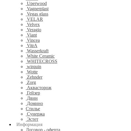
Uperwood
Vagnerplast
Vegas glass
VELAR
Velvex
Veragio
Viant
Vincea
VitrA
Wasserkraft
White Ceramic
WHITECROSS
wirquin
Wotte
Zehnder
Zorg
Аквасторож
Гейзер
Двин
Домино
Стилье
Сунержа
Эстет
Информация
Договор - оферта