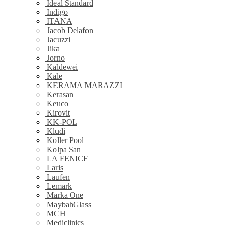
Ideal Standard
Indigo
ITANA
Jacob Delafon
Jacuzzi
Jika
Jorno
Kaldewei
Kale
KERAMA MARAZZI
Kerasan
Keuco
Kirovit
KK-POL
Kludi
Koller Pool
Kolpa San
LA FENICE
Laris
Laufen
Lemark
Marka One
MaybahGlass
MCH
Mediclinics