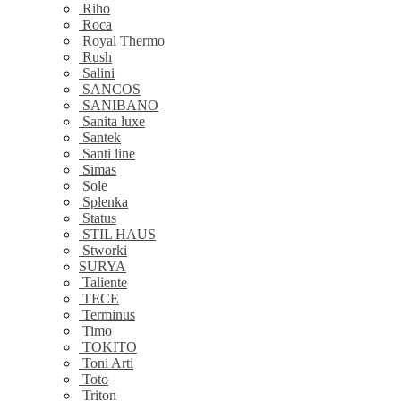
Riho
Roca
Royal Thermo
Rush
Salini
SANCOS
SANIBANO
Sanita luxe
Santek
Santi line
Simas
Sole
Splenka
Status
STIL HAUS
Stworki
SURYA
Taliente
TECE
Terminus
Timo
TOKITO
Toni Arti
Toto
Triton