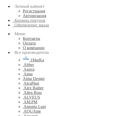
Личный кабинет
Регистрация
Авторизация
Корзина покупок
Оформление заказа
Меню
Контакты
Оплата
О компании
Все производители
1MarKa
Abber
Agava
Aima
Aima Design
AlcaPlast
Alex Baitler
Allen Brau
ALVEUS
AM.PM
Antonio Lupi
AQUAme
Aquanet