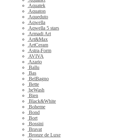
Aquatek
Aquaton
Aqueduto
Aqwella
Aqwella 5 stars
Armadi Art
Art&Max
ArtCeram
Astra-Form
AVIVA
Azario
Ballu
Bas
BelBagno
Bette
beWash
Bien
Black&White
Boheme
Bond
Bort
Bossini
Bravat
Bronze de Luxe