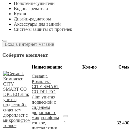
Полотенцесушители
Водонагреватели
Кухня
Дизайн-радиаторы
Аксессуары для ванной
Системы защиты от протечек
Вход в интернет-магазин
Соберите комплект
Наименование
Кол-во
Сум
Cersanit.
Комплект
CITY SMART
CO DPL EO
slim: унитаз
подвесной с
сиденьем
дюропласт с
микролифтом
тонкое,
32 49
инсталляция