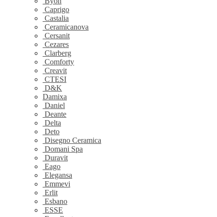
Byon
Caprigo
Castalia
Ceramicanova
Cersanit
Cezares
Clarberg
Comforty
Creavit
CTESI
D&K
Damixa
Daniel
Deante
Delta
Deto
Disegno Ceramica
Domani Spa
Duravit
Eago
Elegansa
Emmevi
Erlit
Esbano
ESSE