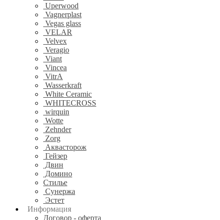
Uperwood
Vagnerplast
Vegas glass
VELAR
Velvex
Veragio
Viant
Vincea
VitrA
Wasserkraft
White Ceramic
WHITECROSS
wirquin
Wotte
Zehnder
Zorg
Аквасторож
Гейзер
Двин
Домино
Стилье
Сунержа
Эстет
Информация
Договор - оферта