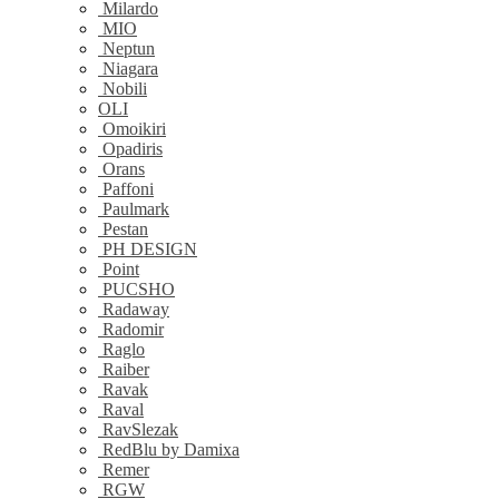
Milardo
MIO
Neptun
Niagara
Nobili
OLI
Omoikiri
Opadiris
Orans
Paffoni
Paulmark
Pestan
PH DESIGN
Point
PUCSHO
Radaway
Radomir
Raglo
Raiber
Ravak
Raval
RavSlezak
RedBlu by Damixa
Remer
RGW