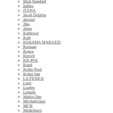
Ideal Standard
Indigo
ITANA
Jacob Delafon
Jacuzzi
Jika
Jorno
Kaldewei
Kale
KERAMA MARAZZI
Kerasan
Keuco
Kirovit
KK-POL
Kludi
Koller Pool
Kolpa San
LA FENICE
Laris
Laufen
Lemark
Marka One
MaybahGlass
MCH
Mediclinics