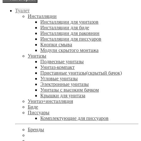
Туалет
Инсталляции
Инсталляции для унитазов
Инсталляции для биде
Инсталляции для раковнин
Инсталляции для писсуаров
Кнопки смыва
Модули скрытого монтажа
Унитазы
Подвесные унитазы
Унитаз-компакт
Приставные унитазы(скрытый бачок)
Угловые унитазы
Электронные унитазы
Унитазы с высоким бачком
Крышки для унитаза
Унитаз+инсталляция
Биде
Писсуары
Комплектующие для писсуаров
Бренды