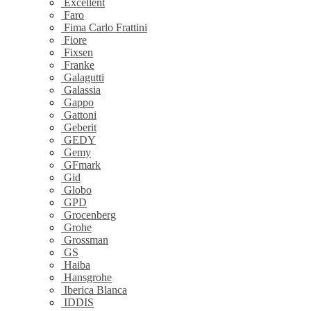
Excellent
Faro
Fima Carlo Frattini
Fiore
Fixsen
Franke
Galagutti
Galassia
Gappo
Gattoni
Geberit
GEDY
Gemy
GFmark
Gid
Globo
GPD
Grocenberg
Grohe
Grossman
GS
Haiba
Hansgrohe
Iberica Blanca
IDDIS