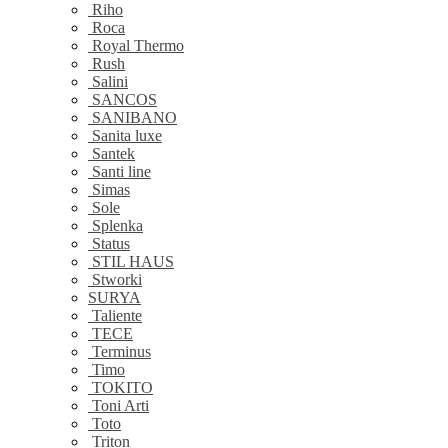
Riho
Roca
Royal Thermo
Rush
Salini
SANCOS
SANIBANO
Sanita luxe
Santek
Santi line
Simas
Sole
Splenka
Status
STIL HAUS
Stworki
SURYA
Taliente
TECE
Terminus
Timo
TOKITO
Toni Arti
Toto
Triton