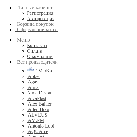
Личный кабинет
Регистрация
Авторизация
Корзина покупок
Оформление заказа
Меню
Контакты
Оплата
О компании
Все производители
1MarKa
Abber
Agava
Aima
Aima Design
AlcaPlast
Alex Baitler
Allen Brau
ALVEUS
AM.PM
Antonio Lupi
AQUAme
Aquanet