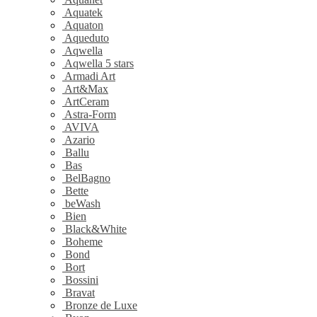
Aquatek
Aquaton
Aqueduto
Aqwella
Aqwella 5 stars
Armadi Art
Art&Max
ArtCeram
Astra-Form
AVIVA
Azario
Ballu
Bas
BelBagno
Bette
beWash
Bien
Black&White
Boheme
Bond
Bort
Bossini
Bravat
Bronze de Luxe